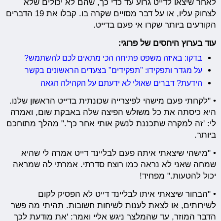
לאחר שיצאו לדייט גרוע עד כדי כך, שהם לא יכולים שלא
לצחוק עליו, או על דבר מסויים שקרה בו. קבלו את 19 הדברים
הקורעים ביותר שקרו אי פעם בדייט.
עוד בערוץ היחסים של פרוגי:
בדקו: באיזה משפט פתיחה הכי מתאים לכם להשתמש?
על מגדר ותפקידו: "תפקידים" בצעדים הראשונים בקשר
הידעת? דברים שאולי לא ידעתם על הקהילה הגאה
• "לקחתי פעם מישהי לפיצרייה שכונתית בדייט הראשון שלנו.
היא כיסתה את כל משולש הפיצה שלה באבקת שום, ואמרה
לי: 'זה למקרה שתכננת לנשק אותי אחר כך'." מהלך מתוחכם
ביותר.
• "מישהי שיצאתי איתה פעם לבליינד דייט אמרה לי שהיא
שמחה שאני לא נראה כמו רוצח סדרתי. אמרתי לה שמראה
יכול להטעות." מפחיד!
• "הבחור שיצאתי איתו לבליינד דייט לא הפסיק לקום
לשירותים, או לצאת לענות לשיחות חשובות. תהיתי מה פשר
הדבר המוזר, עד שהמלצר ניגש אליי ואמר: 'את מודעת לכך