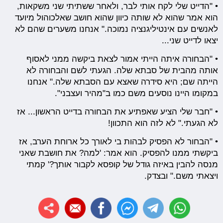
• "הדייט שלי לקח אותי לבר, ולאחר ששתיתי שני משקאות,
הוא אמר שהוא לא שותה כיוון שהוא חושב שאלכוהול מיועד
לאנשים עם אינטיליגנציה נמוכה." אנחנו משערים שהם לא
יצאו לדייט שני...
• "הבחורה איתה הייתי אמור לצאת ביקשה ממני לאסוף
אותה מהבית של סבתא שלה. הגעתי לשם והבחורה לא
הייתה שם; היא סידרה שאצא עם הסבתא שלה." אנחנו
במקומו היינו נוסעים משם כמו ב"מהיר ועצבני".
• "חבר שלי הציע שאפתיע את הבחורה בדייט הראשון... אז
לא הגעתי." לא לזה הוא התכוון!
• "הבחור לא הפסיק לבהות בי לאורך כל ארוחת הערב, אז
ביקשתי ממנו להפסיק. הוא אמר: 'למה? את חושבת שאני
מנסה להבין באיזה גודל של קופסא לקבור אותך?' קמתי
ויצאתי משם." ובצדק.