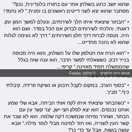
שהוא יושב כרגע בשולחן אחר עם בחורה בלונדינית, נכון?'
מסתבר שהוא יצא לשני דייטים ראשונים בו זמנית." לא נחמד!
• "הבחור שיצאתי איתו הלך לשירותים, ונעלם למשך המון זמן.
דאגתי, והלכתי לשירותים לבדוק אם הכל בסדר. ושם הוא
היה, מנסה לברוח דרך חלון השירותים." דרך לא נעימה לגלות
שהוא לא נהנה מהדייט...
• "הוא הניח את הטלפון שלו על השולחן, והוא היה מכוסה
בנייר דבק. כששאלתי לפשר הדבר, הוא ענה שזה בגלל
שהממשלה תמיד מאזינה." קריפי...
אנחנו היינו נלחצים... © צילום: Fotolia
• "בסוף הערב, במקום לקבל חיבוק או נשיקת פרידה, קיבלתי
כיף." מביך.
• "כשהבחור שיצאתי איתו לקח אותי הביתה, אבא שלי שמע
אותנו נכנסים. הוא יצא לסלון חצי-ישן, יצר קשר עין עם
הבחור, ושחרר נפיחה שנמשכה דקה שלמה. הוא לא שבר את
קשר העין לשנייה, ואז חזר למיטה מבלי לומר מילה." אבא
עושה בושות, אבל עד כדי כך?