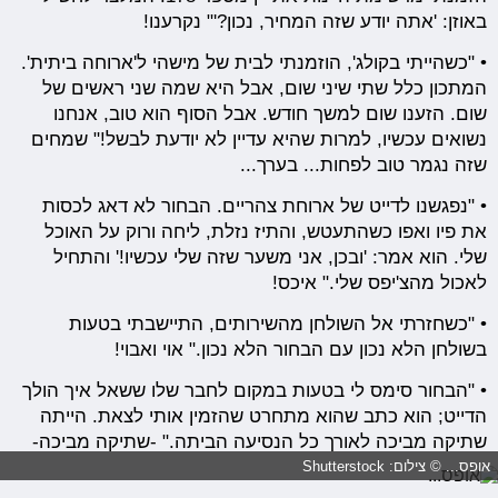
באוזן: 'אתה יודע שזה המחיר, נכון?'" נקרענו!
• "כשהייתי בקולג', הוזמנתי לבית של מישהי ל'ארוחה ביתית'.
המתכון כלל שתי שיני שום, אבל היא שמה שני ראשים של
שום. הזענו שום למשך חודש. אבל הסוף הוא טוב, אנחנו
נשואים עכשיו, למרות שהיא עדיין לא יודעת לבשל!" שמחים
שזה נגמר טוב לפחות... בערך...
• "נפגשנו לדייט של ארוחת צהריים. הבחור לא דאג לכסות
את פיו ואפו כשהתעטש, והתיז נזלת, ליחה ורוק על האוכל
שלי. הוא אמר: 'ובכן, אני משער שזה שלי עכשיו!' והתחיל
לאכול מהצ'יפס שלי." איכס!
• "כשחזרתי אל השולחן מהשירותים, התיישבתי בטעות
בשולחן הלא נכון עם הבחור הלא נכון." אוי ואבוי!
• "הבחור סימס לי בטעות במקום לחבר שלו ששאל איך הולך
הדייט; הוא כתב שהוא מתחרט שהזמין אותי לצאת. הייתה
שתיקה מביכה לאורך כל הנסיעה הביתה." -שתיקה מביכה-
אופס... © צילום: Shutterstock