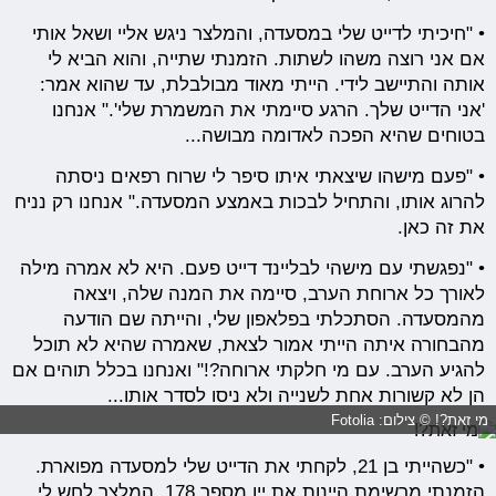
• "חיכיתי לדייט שלי במסעדה, והמלצר ניגש אליי ושאל אותי
אם אני רוצה משהו לשתות. הזמנתי שתייה, והוא הביא לי
אותה והתיישב לידי. הייתי מאוד מבולבלת, עד שהוא אמר:
'אני הדייט שלך. הרגע סיימתי את המשמרת שלי'." אנחנו
בטוחים שהיא הפכה לאדומה מבושה...
• "פעם מישהו שיצאתי איתו סיפר לי שרוח רפאים ניסתה
להרוג אותו, והתחיל לבכות באמצע המסעדה." אנחנו רק נניח
את זה כאן.
• "נפגשתי עם מישהי לבליינד דייט פעם. היא לא אמרה מילה
לאורך כל ארוחת הערב, סיימה את המנה שלה, ויצאה
מהמסעדה. הסתכלתי בפלאפון שלי, והייתה שם הודעה
מהבחורה איתה הייתי אמור לצאת, שאמרה שהיא לא תוכל
להגיע הערב. עם מי חלקתי ארוחה?!" ואנחנו בכלל תוהים אם
הן לא קשורות אחת לשנייה ולא ניסו לסדר אותו...
מי זאת?! © צילום: Fotolia
• "כשהייתי בן 21, לקחתי את הדייט שלי למסעדה מפוארת.
הזמנתי מרשימת היינות את יין מספר 178. המלצר לחש לי