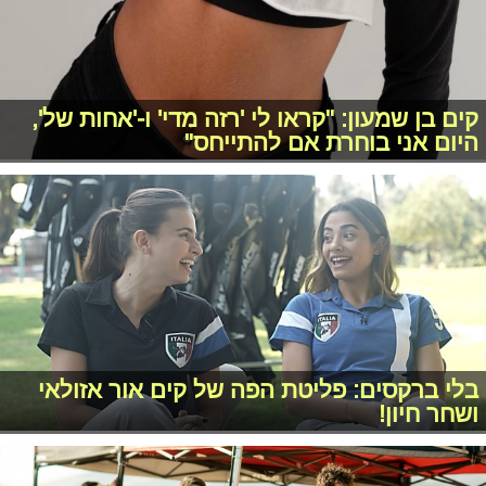
קים בן שמעון: "קראו לי 'רזה מדי' ו-'אחות של',
היום אני בוחרת אם להתייחס"
בלי ברקסים: פליטת הפה של קים אור אזולאי
ושחר חיון!