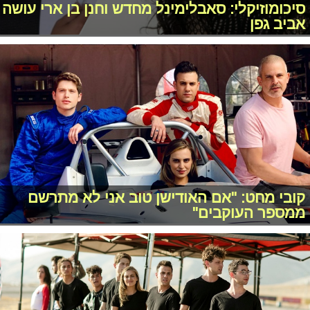
סיכומוזיקלי: סאבלימינל מחדש וחנן בן ארי עושה
אביב גפן
קובי מחט: "אם האודישן טוב אני לא מתרשם
ממספר העוקבים"