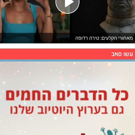
מאחורי הקלעים: טירה רדופה
עשו סאב