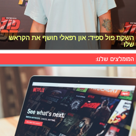
השקת פול ספיד: און רפאלי חושף את הקראש
שלו
המומלצים שלנו: