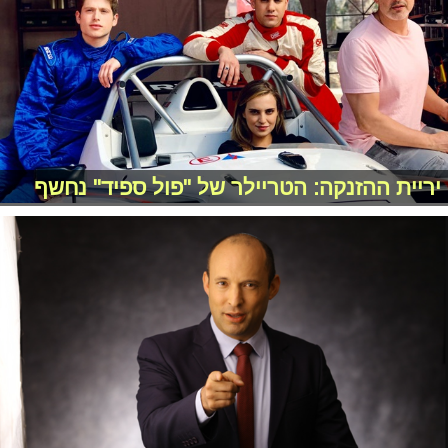
יריית ההזנקה: הטריילר של "פול ספיד" נחשף