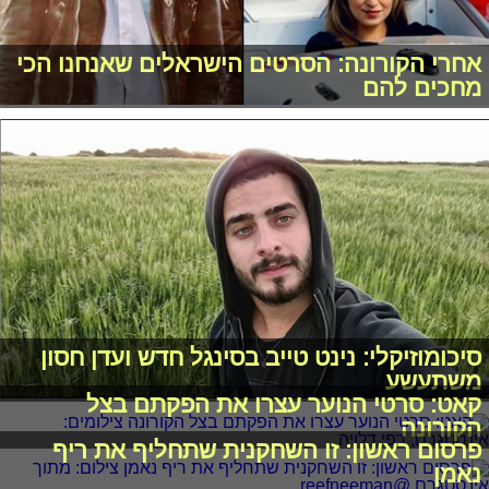
אחרי הקורונה: הסרטים הישראלים שאנחנו הכי
מחכים להם
סיכומוזיקלי: נינט טייב בסינגל חדש ועדן חסון
משתעשע
קאט: סרטי הנוער עצרו את הפקתם בצל
הקורונה
פרסום ראשון: זו השחקנית שתחליף את ריף
נאמן