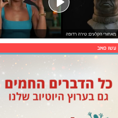
מאחורי הקלעים: טירה רדופה
עשו סאב