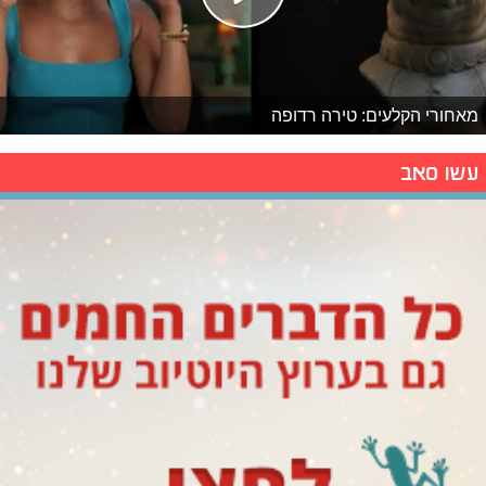
מאחורי הקלעים: טירה רדופה
עשו סאב