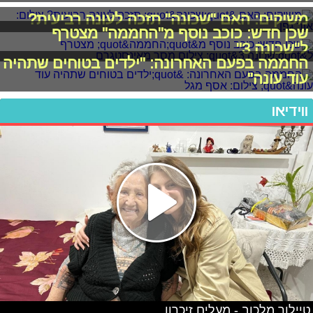
משיקים: האם "שכונה" תזכה לעונה רביעית?
שכן חדש: כוכב נוסף מ"החממה" מצטרף
ל"שכונה 3"
החממה בפעם האחרונה: "ילדים בטוחים שתהיה
עוד עונה"
ווידיאו
טיילור מלכוב - מעלים זיכרון