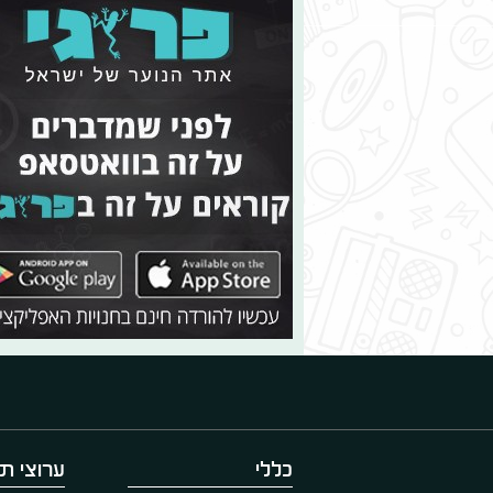
כללי
ערוצי תו