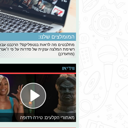
המומלצים שלנו:
מתלבטים מה לראות בנטפליקס? הרכבנו עבו
רשימת המלצה ענקית של סדרות על פי ז׳אנרי
(מתעדכן)
ווידיאו
מאחורי הקלעים: טירה רדופה