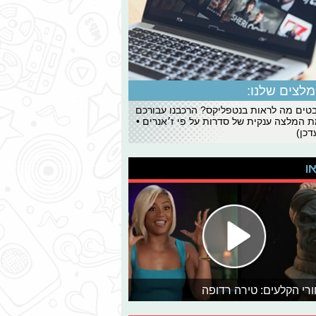
לצים שלנו:
ים מה לראות בנטפליקס? הרכבנו עבורכם
 המלצה ענקית של סדרות על פי ז׳אנרים •
כן)
או
רי הקלעים: טירה רדופה