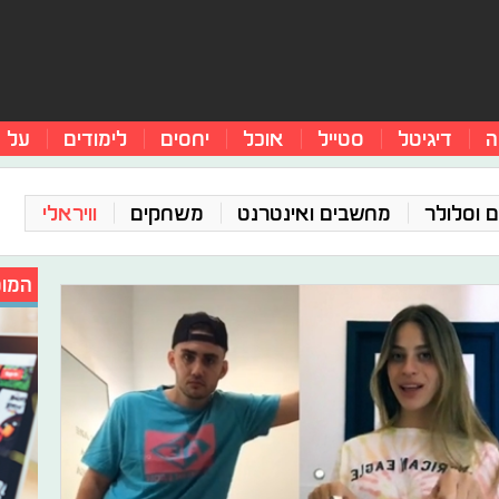
ה
דיגיטל
סטייל
אוכל
יחסים
לימודים
על 
 וסלולר
מחשבים ואינטרנט
משחקים
וויראלי
המומ