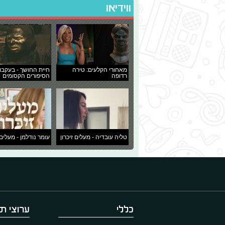
ווידיאו
מאחורי הקלעים: טירה
חיית החושך - בעקבו
רדופה
הסיפורים הקסומים
טליה עובדיה - מעלים זיכרון
עומר נודלמן - מעלים 
כללי
ערוצי תו