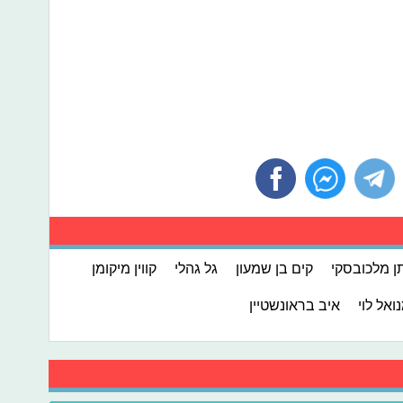
ן מלכובסקי
קים בן שמעון
גל גהלי
קווין מיקומן
ואל לוי
איב בראונשטיין