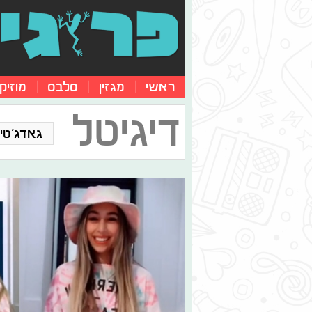
ראשי
מגזין
סלבס
מוזיק
דיגיטל
גאדג'טים