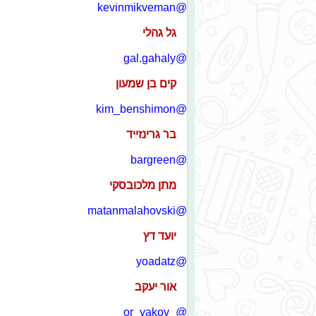
@kevinmikveman
גל גהלי
@gal.gahaly
קים בן שמעון
@kim_benshimon
בר גרינזייד
@bargreen
מתן מלכובסקי
@matanmalahovski
יועד דץ
@yoadatz
אור יעקב
@_or_yakov