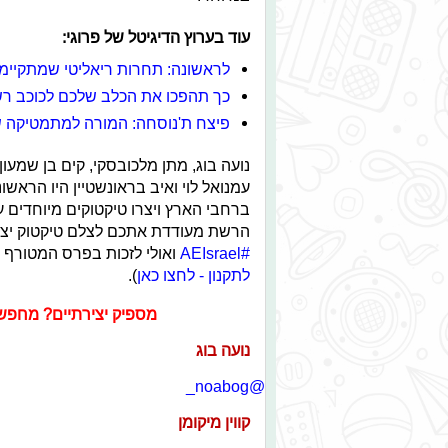
עוד בערוץ הדיגיטל של פרוגי:
לראשונה: תחרות ריאליטי שמתקיימ
כך תהפכו את הכלב שלכם לכוכב ר
פיצח ת'נוסחה: המורה למתמטיקה 
נועה בוג, מתן מלכובסקי, קים בן שמעון, ג
עמנואל לוי ואיב בראונשטיין היו הראש
ברחבי הארץ ויצרו טיקטוקים מיוחדים 
הרשת מעודדת אתכם לצלם טיקטוק יצי
#AEIsrael
ואולי לזכות בפרס המטורף של גיפט קארד 
לתקנון - לחצו כאן
).
מספיק יצירתיים? מחפשי
נועה בוג
@noabog_
קווין מיקומן