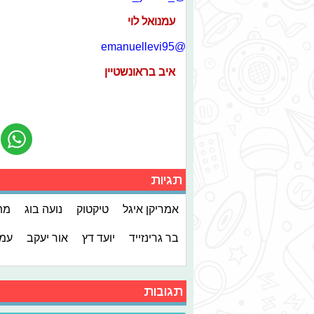
עמנואל לוי
@emanuellevi95
איב בראונשטיין
תגיות
אמריקן איגל
טיקטוק
נועה בוג
מת
בר גרינזייד
יועד דץ
אור יעקב
עמנ
תגובות