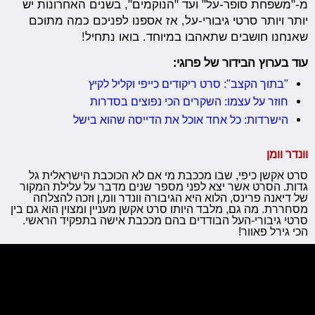
מ-"משפחת סופר-על" ועד "הנוקמים", בשנים האחרונות יש
יותר ויותר סרטי גיבורי-על, אז אספנו לפניכם כמה מתוכם
שאנחנו חושבים שתאהבו במיוחד. בואו נתחיל!
עוד בערוץ הבידור של פרוגי:
"בתוך הקצב": סרט ריקודים כייפי וקליל לקיץ
חוזר על עצמו: השקרים הכי נפוצים בסדרות
הישרדות: כל אחד אוכל את הדייסה שהוא בישל
וונדר וומן
סרט אקשן כיפי, שבו מככבת מי אם לא הכוכבת הישראלית גל
גדות. הסרט אשר יצא לפני מספר שנים מדבר על עלילת המקור
של דיאנה פרינס, הלוא היא הגיבורה וונדר וומ,ן וזכה להצלחה
מסחררת. מה גם, מלבד היותו סרט אקשן מעניין ומצוין הוא גם בין
סרטי גיבורי-העל הבודדים בהם מככבת אישה בתפקיד הראשי.
הכי גירל פאוור!