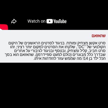
שהאזאם
סרט אקשן מצחיק ומותח. בניגוד לסרטים הראשונים של היקום
הקולנועי של "DC", שלקחו את הסרטים למקום יותר רציני, זהו
סרט חביב, קליל ומצחיק, ובנוסף ובניגוד לגיבורי על אחרים
שבדרך כלל מבוגרים (כולם למעט ספיידרמן), שהאזאם הוא בסך
הכל ילד בן 14! מה שממש עוזר להזדהות איתו.