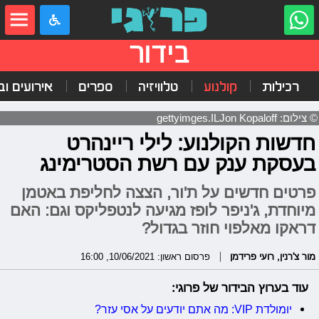
בידור
רכילות
קולנוע
טלוויזיה
ספרים
אירועים ובי
© צילום: gettyimges.ILJon Kopaloff
חדשות הקולנוע: לילי ריינהרט
בעסקת ענק עם רשת הסטרימינג
פרטים חדשים על ת'ור, הצצה לחליפת באטמן
מיוחדת, ג'ניפר לופז מגיעה לנטפליקס וגם: האם
דראקו מאלפוי חוזר בגדול?
מור צ'רנין
,
רועי פרידמן
פרסום ראשון: 10/06/2021, 16:00
עוד בערוץ הבידור של פרוגי:
יומולדת VIP: מה אתם יודעים על אסי עזר?