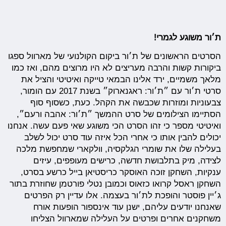
ת׳ור משוגע לגמרי!
הסרטים הראשונים של ת׳ור ביקום הקולנועי של מארוול ספגו
ביקורות קשות והרבה מעריצים לא היו מרוצים מהם, ואז כמו
מלאך משמיים, ירד אלינו הבמאי טייקה ואיטיטי והציל את
סרטי ת׳ור עם ״ת׳ור: ראגנארוק״ בשנת 2017 עם הומור,
צבעוניות ומוזרות שכבשה את הקהל. כעת, כשסוף סוף
הסתיימו הצילומים של סרט ההמשך ״ת׳ור: אהבה ורעם״,
ואיטיטי מספר כי זהו הסרט הכי משוגע שאי פעם עשה. אנחנו
יכולים להבין אותו כי אחרי הכל איזה עוד סרט יכול לשלב
בעלילה שלו את שומרי הגלקסיה, וולקארי שמחפשת מלכה
לצידה, מיק בתלבושת חדשה, כרישים מעופפים, עיזים
ענקיות, השחקן זוכה האוסקר כריסטיאן בייל כרשע בסרט,
השחקן ראסל קרואו כזאוס וכמובן נטלי פורטמן שחוזרת בתור
ג׳יין פוסטר והופכת לת׳ור בעצמה. אלו עדיין רק הפרטים
שאנחנו יודעים עליהם, ישנן עוד אינספור הופעות אורח
משחקנים אחרים ופרטים על העלילה שמארוול הצליחו