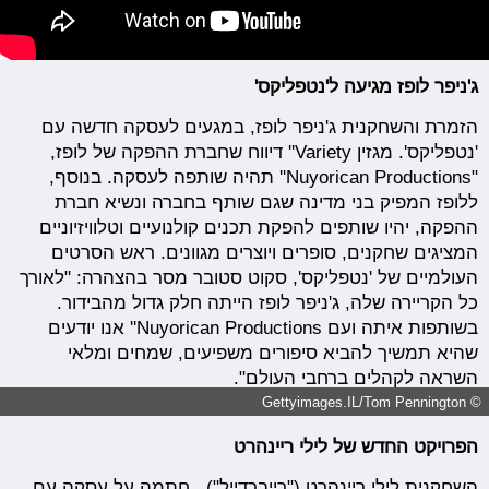
ג'ניפר לופז מגיעה ל'נטפליקס'
הזמרת והשחקנית ג'ניפר לופז, במגעים לעסקה חדשה עם
'נטפליקס'. מגזין Variety'' דיווח שחברת ההפקה של לופז,
"Nuyorican Productions'' תהיה שותפה לעסקה. בנוסף,
ללופז המפיק בני מדינה שגם שותף בחברה ונשיא חברת
ההפקה, יהיו שותפים להפקת תכנים קולנועיים וטלוויזיוניים
המציגים שחקנים, סופרים ויוצרים מגוונים. ראש הסרטים
העולמיים של 'נטפליקס', סקוט סטובר מסר בהצהרה: "לאורך
כל הקריירה שלה, ג'ניפר לופז הייתה חלק גדול מהבידור.
בשותפות איתה ועם Nuyorican Productions'' אנו יודעים
שהיא תמשיך להביא סיפורים משפיעים, שמחים ומלאי
השראה לקהלים ברחבי העולם".
© Gettyimages.IL/Tom Pennington
הפרויקט החדש של לילי ריינהרט
השחקנית לילי ריינהרט ("רייברדייל"), חתמה על עסקה עם