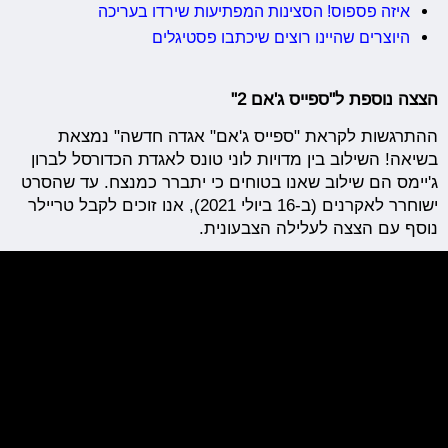
איזה פספוס! הסצינות המפתיעות שירדו בעריכה
היוצרים שהיינו רוצים שיכתבו פסטיגלים
הצצה נוספת ל"ספייס ג'אם 2"
ההתרגשות לקראת "ספייס ג'אם" אגדה חדשה" נמצאת
בשיאה! השילוב בין מדויות לוני טונס לאגדת הכדורסל לברון
ג'יימס הם שילוב שאנו בטוחים כי יתברר כמנצח. עד שהסרט
ישוחרר לאקרנים (ב-16 ביולי 2021), אנו זוכים לקבל טריילר
נוסף עם הצצה לעלילה הצבעונית.