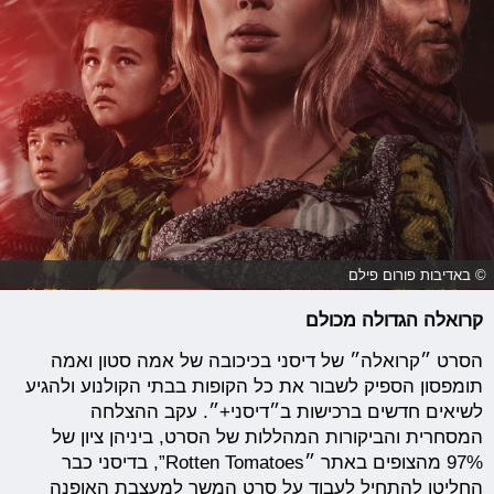
© באדיבות פורום פילם
קרואלה הגדולה מכולם
הסרט ״קרואלה״ של דיסני בכיכובה של אמה סטון ואמה
תומפסון הספיק לשבור את כל הקופות בבתי הקולנוע ולהגיע
לשיאים חדשים ברכישות ב״דיסני+״. עקב ההצלחה
המסחרית והביקורות המהללות של הסרט, ביניהן ציון של
97% מהצופים באתר ״Rotten Tomatoes”, בדיסני כבר
החליטו להתחיל לעבוד על סרט המשך למעצבת האופנה