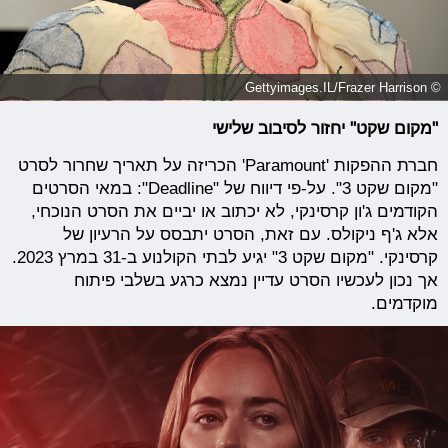
© Gettyimages.IL/Frazer Harrison
"מקום שקט" יחזור לסיבוב שלישי
חברת ההפקות 'Paramount' הכריזה על תאריך שחרור לסרט
"מקום שקט 3". על-פי דיווח של "Deadline": במאי הסרטים
הקודמים ג'ון קרסינקי, לא יכתוב או יביים את הסרט הנוכחי,
אלא ג'ף ניקולס. עם זאת, הסרט יתבסס על הרעיון של
קרסינקי. "מקום שקט 3" יגיע לבתי הקולנוע ב-31 במרץ 2023.
אך נכון לעכשיו הסרט עדיין נמצא כרגע בשלבי פיתוח
מוקדמים.