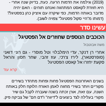
(2019) וגילמה את הדמות הרעה. כעת, בדיוק שנה אחרי -
היא חוזרת לקאסט המתהווה ואנחנו תוהים - האם יהיה
מדובר באותה הדמות, כפי שיקרה עם איציק כהן בפסטיגל?
(דמותו מ"היי סקול פסטיגל" צפויה לשוב).
עשינו סדר
הכוכבים הנוספים שחוזרים אל הפסטיגל
משה אבוטבול
אחרי רן דנקר, עדי הימלבלוי וטל מוסרי - גם רוני דואני
(סופרסטאר), לירז צ'רכי, עוז זהבי, שחר חסון והראל
סקעת יחזרו אל קאסט הפסטיגל
קרא עוד
בשנים האחרונות הפסטיגל פחות ופחות מתהדר בשירים
מקוריים ויותר בשירי מחווה לאמן האורח הלוקח חלק באותה
השנה, עם זאת, אורן זכתה בשנה שעברה לקבל גם שיר
מקורי בעלילה לצד ביצועים ל"דיווה" ו"דם חם" של צביקה פיק.