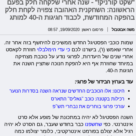
"שקט קורניק!" - שנה אחרי שלקחה חלק בפעם
הראשונה: השחקנית האהובה צפויה לקחת חלק
בהפקה המחודשת, לכבוד חגיגות ה-40 למותג
משה אבוטבול
פרסום ראשון: 19/09/2020, 08:57
שמות כוכבי הפסטיגל החדש ממשיכים להיחשף בזה אחר זה.
אחרי שאמש (ו'), בישרנו לכם
כי עדי הימלבלוי
חוזרת לקאסט
אחרי שנים של היעדרות, לפרוגי נודע על כוכבת מצחיקה
במיוחד שחוזרת אף היא להפקת חנוכה שתציין השנה את
חגיגות ה-40.
עוד בערוץ הבידור של פרוגי:
היכונו: אלו הכוכבים החדשים שנראה השנה בסדרות הנוער
רכילות בקטנה: כוכב "גאליס" התארס
עורכי פרוגי בוחרים את נבחרי תש"פ
השנה הפסטיגל לא יהיה במתכונת של מופע אלא סרט
אינטרנטי. כפי
שחשפנו
כבר בחודש שעבר, גם הסרט לא יהיה
רגיל אלא יצולם בפורמט אינטרקטיבי, כלומר יצולמו כמה