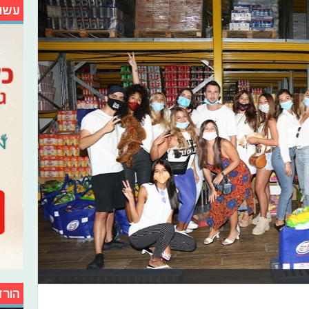
עשו
הורד