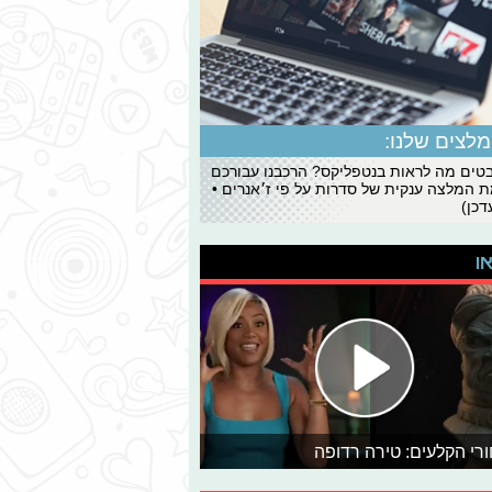
לצים שלנו:
ים מה לראות בנטפליקס? הרכבנו עבורכם
 המלצה ענקית של סדרות על פי ז׳אנרים •
כן)
או
רי הקלעים: טירה רדופה