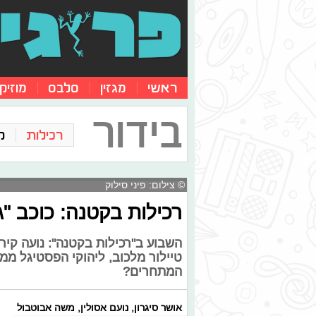
ראשי
מגזין
סלבס
מוזיק
בידור
רכילות
ק
© צילום: פיני סילוק
רכילות בקטנה: כוכב "
השבוע ב"רכילות בקטנה": נועה קי
טיילור מלכוב, ליהוקי הפסטיגל ממ
המתחרים?
אושר סיגרון
,
נועם אסולין
,
משה אבוטבול