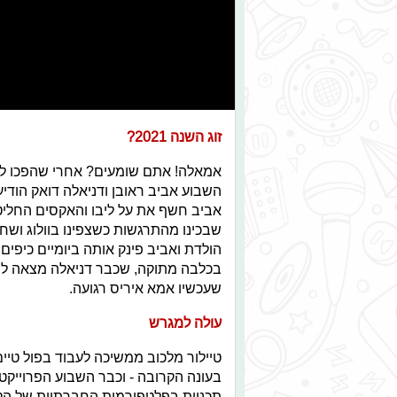
זוג השנה 2021?
אמאלה! אתם שומעים? אחרי שהפכו לח
השבוע אביב ראובן ודניאלה דואק הודיעו
אביב חשף את על ליבו והאקסים החליטו
שבכינו מהתרגשות כשצפינו בוולוג ושחי
הולדת ואביב פינק אותה ביומיים כיפים
בכלבה מתוקה, שכבר דניאלה מצאה לה 
שעכשיו אמא איריס רגועה.
עולה למגרש
טיילור מלכוב ממשיכה לעבוד בפול טיי
בעונה הקרובה - וכבר השבוע הפרוייקט
תכניות בפלטפורמות החברתיות של הק