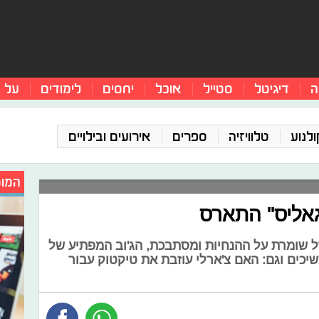
ה
דיגיטל
סטייל
אוכל
יחסים
לימודים
על 
ולנוע
טלוויזיה
ספרים
אירועים ובילויים
המומ
גאליס" התארס
רל שומרת על ההנחיות ומסתבכת, הג'וב המפתיע של
שיכים וגם: האם צ'ארלי עוזבת את טיקטוק עבור