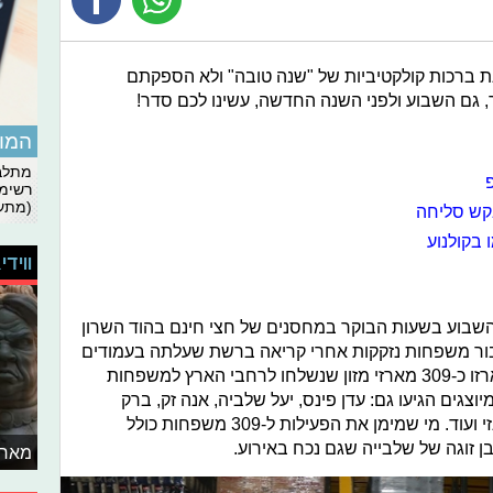
ת ברכות קולקטיביות של "שנה טובה" ולא הספקתם
 גם השבוע ולפני השנה החדשה, עשינו לכם סדר!
המומ
מתלבט
רשימת
(מתעד
בקש סליחה
 בקולנוע
ווידי
תחילת השבוע בשעות הבוקר במחסנים של חצי חינם בהוד השרון
עבור משפחות נזקקות אחרי קריאה ברשת שעלתה בעמודים
של הסלבס המיוצגים בסוכנות. סהכ נארזו כ-309 מארזי מזון שנשלחו לרחבי הארץ למשפחות
המיוצגים הגיעו גם: עדן פינס, יעל שלביה, אנה זק, ברק
שמיר, און רפאלי, מאיה קיי, מעיין אשכנזי ועוד. מי שמימן את הפעילות ל-309 משפחות כולל
ן זוגה של שלבייה שגם נכח באירוע.
מאחו