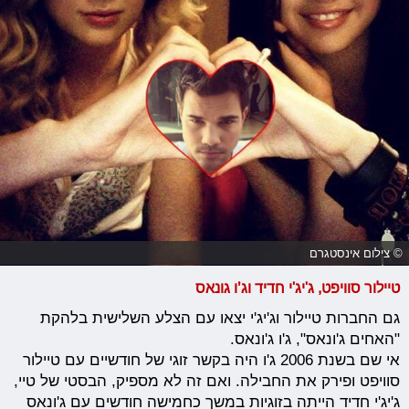
© צילום אינסטגרם
טיילור סוויפט, ג'יג'י חדיד וג’ו גונאס
גם החברות טיילור וג'יג'י יצאו עם הצלע השלישית בלהקת
"האחים ג'ונאס", ג'ו ג'ונאס.
אי שם בשנת 2006 ג'ו היה בקשר זוגי של חודשיים עם טיילור
סוויפט ופירק את החבילה. ואם זה לא מספיק, הבסטי של טיי,
ג'יג'י חדיד הייתה בזוגיות במשך כחמישה חודשים עם ג'ונאס