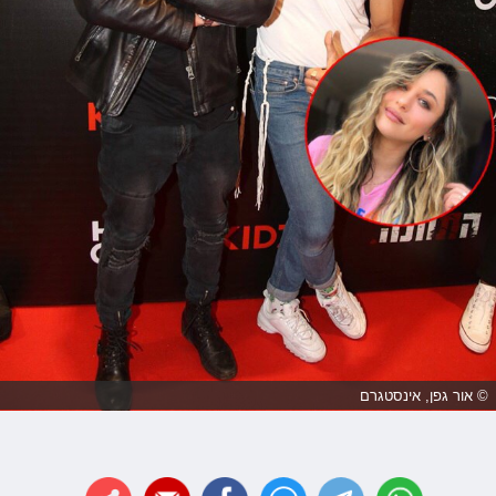
© אור גפן, אינסטגרם