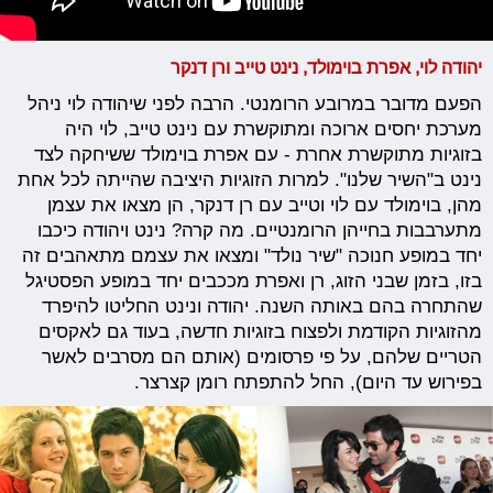
יהודה לוי, אפרת בוימולד, נינט טייב ורן דנקר
הפעם מדובר במרובע הרומנטי. הרבה לפני שיהודה לוי ניהל
מערכת יחסים ארוכה ומתוקשרת עם נינט טייב, לוי היה
בזוגיות מתוקשרת אחרת - עם אפרת בוימולד ששיחקה לצד
נינט ב"השיר שלנו". למרות הזוגיות היציבה שהייתה לכל אחת
מהן, בוימולד עם לוי וטייב עם רן דנקר, הן מצאו את עצמן
מתערבבות בחייהן הרומנטיים. מה קרה? נינט ויהודה כיכבו
יחד במופע חנוכה "שיר נולד" ומצאו את עצמם מתאהבים זה
בזו, בזמן שבני הזוג, רן ואפרת מככבים יחד במופע הפסטיגל
שהתחרה בהם באותה השנה. יהודה ונינט החליטו להיפרד
מהזוגיות הקודמת ולפצוח בזוגיות חדשה, בעוד גם לאקסים
הטריים שלהם, על פי פרסומים (אותם הם מסרבים לאשר
בפירוש עד היום), החל להתפתח רומן קצרצר.