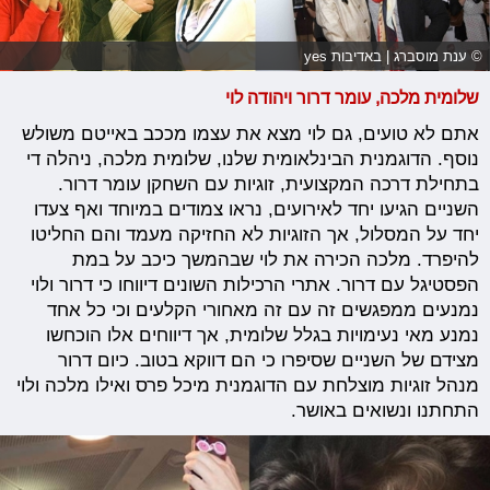
© ענת מוסברג | באדיבות yes
שלומית מלכה, עומר דרור ויהודה לוי
אתם לא טועים, גם לוי מצא את עצמו מככב באייטם משולש
נוסף. הדוגמנית הבינלאומית שלנו, שלומית מלכה, ניהלה די
בתחילת דרכה המקצועית, זוגיות עם השחקן עומר דרור.
השניים הגיעו יחד לאירועים, נראו צמודים במיוחד ואף צעדו
יחד על המסלול, אך הזוגיות לא החזיקה מעמד והם החליטו
להיפרד. מלכה הכירה את לוי שבהמשך כיכב על במת
הפסטיגל עם דרור. אתרי הרכילות השונים דיווחו כי דרור ולוי
נמנעים ממפגשים זה עם זה מאחורי הקלעים וכי כל אחד
נמנע מאי נעימויות בגלל שלומית, אך דיווחים אלו הוכחשו
מצידם של השניים שסיפרו כי הם דווקא בטוב. כיום דרור
מנהל זוגיות מוצלחת עם הדוגמנית מיכל פרס ואילו מלכה ולוי
התחתנו ונשואים באושר.