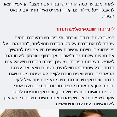
לאחר מכן. עד כמה הן הרגישו בנוח עם המצב? הן אפילו יצאו
לדאבל דייט! טיילור עם קלווין האריס ואילו חדיד עם ג'ונאס
הצעיר.
לי בירן, דר זוזובסקי ואליאנה תדהר
במשך כשנתיים דר זוזובסקי ולי בירן היו במערכת יחסים
שהתחילה את דרכה על סט הסדרה המצליחה, "החממה". על
פי פרסומים, הייתה אפשרות שהשניים היו אמורים להמשיך
את הזוגיות שלהם גם ב"אובוי", אך בסוף זוזובסקי לא הוזמנה
לאודישן בעקבות הפרידה. מי שכן כיכבה בסדרה היא אליאנה
תדהר וככל שהתקדמו הצילומים, השניים מצאו את עצמם
מתאהבים. הסיטואציה הפכה לקצת לא נעימה משום שגם
תדהר וזוזובסקי היו חברות, היו מתאמנות יחד אצל ליקי
והייתה להן את אותה קבוצת חברות וחברים. מעט אחרי
חשיפת הזוגיות החדשה של בירן, זוזובסקי החליטה להסיר
עוקב לשניים ובראיון שקיימה באותה השנה סיפרה כי היא אכן
לא הרגישה נעים עם הסיטואציה.