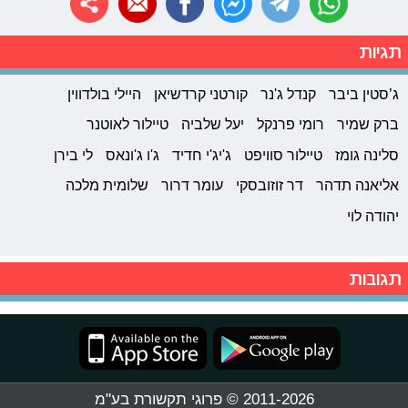
תגיות
ג’סטין ביבר
קנדל ג'נר
קורטני קרדשיאן
היילי בולדווין
ברק שמיר
רומי פרנקל
יעל שלביה
טיילור לאוטנר
סלינה גומז
טיילור סוויפט
ג'יג'י חדיד
ג'ו ג'ונאס
לי בירן
אליאנה תדהר
דר זוזובסקי
עומר דרור
שלומית מלכה
יהודה לוי
תגובות
2011-2026 © פרוגי תקשורת בע"מ