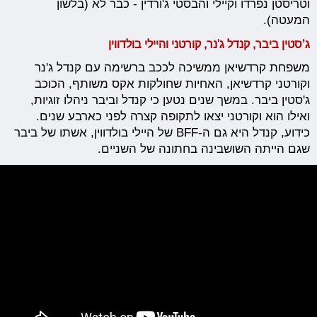
וטריסטן נפרדו וקיילי והבסטי ג'ורדין - כבר לא (בלשון
המעטה).
ג’סטין ביבר, קנדל ג'נר, קורטני והיילי בולדווין
משפחת קרדשיאן ממשיכה לככב ברשימה עם קנדל ג'נר
וקורטני קרדשיאן, האחיות שחולקות אקס משותף, הכוכב
ג'סטין ביבר. במשך שנים נטען כי קנדל וביבר ניהלו זוגיות,
ואילו הוא וקורטני יצאו לתקופה קצרה לפני כארבע שנים.
כידוע, קנדל היא גם ה-BFF של היילי בולדווין, אשתו של ביבר
שגם הייתה השושבינה בחתונה של השניים.