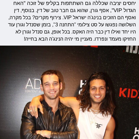
יחסים יציבה שכללה גם השתתפות בקליפ של זוכה "האח
הגדול VIP",
אסף גורן, שהוא גם חבר טוב של דין. בנוסף, דין
ואסף הם הזוכים בנינג'ה ישראל VIP. צירוף מקרים? בכל מקרה,
השלושה נפגשו על סט צילומי "התחנה 3", בזמן שסנדל וגורן עוד
היו יחד ואילו דין כבר היה האקס. בכל אופן, גם סנדל וגורן לא
החזיקו מעמד ונפרדו. מעניין מי יהיה הנינג'ה הבא בחייה!