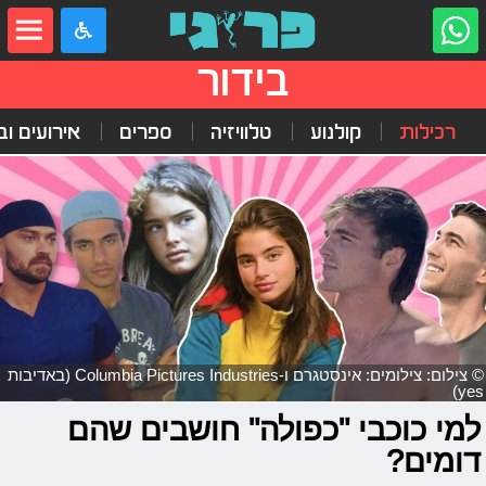
בידור
רכילות
קולנוע
טלוויזיה
ספרים
אירועים ובי
© צילום: צילומים: אינסטגרם ו-Columbia Pictures Industries (באדיבות
yes)
למי כוכבי "כפולה" חושבים שהם
דומים?