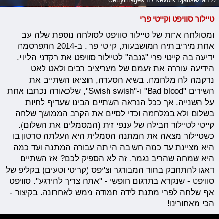
טיילור סוויפט וקייטי פרי
ומסולחה אחת של טיילור סוויפט לסולחה נוספת שלה עם
אחת מיריבותיה המושבעות, קייטי פרי. ב-2014 התפרסמה
ידיעה בה קייטי פרי "גנבה" לטיילור סוויפט את רקדני הליווי.
הידיעה עוררה את זעמם של מעריצים רבים ולאט לאט
נרקמה לה מלחמה. בשיא הסערה, הוציאו השתיים את
השירים "Bad blood" ו-"Swish swish", שלכאורה נכתבו אחת
על השנייה. אך ככל הנראה השתיים הבינו שעדיף לחיות
בשלום ולא במלחמה וכדי לסיים את הקרב הממושך שלחה
קייטי לטיילור חבילה של ענפי זית (המסמלים את השלום).
כשטיילור מצאה את המתנה הסמלית היא העלתה סרטון בו
היא מציינת עד כמה חשובה הייתה עבורה המתנה ועד כמה
היא שמחה שהריב נגמר. זה לא הספיק לכם? אז השתיים
דאגו להתחבק בתור המבורגר וצ'יפס (קריטי וטעים) בקליפ של
סוויפט - שנקרא בתרגום חופשי - "אתה צריך להירגע". סוויפט
אף שלחה לפרי מתנת לידה חמודה ממש לאחרונה. בקיצור -
הכי מאחורינו!