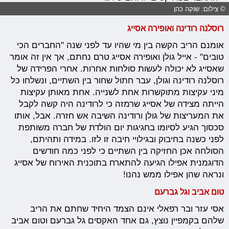
© צילום: שוקה כהן
רוסלנה רודינה ואופירה אסייג
אומנם הריב הקשה בין מי שהיו עד לפני שנה "החברים הכי
טובים" - אייל גולן ואופירה אסייג טרם נחתם, אך אין זה אומר
שאסייג לא יכולה לעשות סולחות אחרות. אחרי הפרידה של
רוסלנה רודינה וגולן, עבר חתול שחור בין השתיים, ונשלחו כל
מיני עקיצות מתוקשרות אחת לשנייה. אחת מאותן עקיצות
הייתה מצידה של אסייג שרמזה כי לרודינה היה קשה לקבל
את המעריצות של גולן ורודינה השיבה אש חזרה. אבל, אותו
סכסוך הגיע לסיומו בחגיגות יום הולדת של חברה משותפת
לפני כשנה בחיבוק ובגילויי חיבה זו לזו. במידה ותהיתם,
הסולחה אכן החזיקה בין השתיים כי לפני כמה חודשים
הדוגמנית אפילו הגיעה להתארח בתוכנית האירוח של אסייג
ונראה שהן אפילו ממש נהנו!
טום אביב וגל גברעם
אסי עזר ובר רפאלי אינם הצמד היחיד שחתם את הריב
שלהם בקמפיין נוצץ, גם אחד האקסים גל גברעם וטום אביב