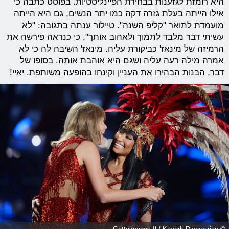
היא רומזת לגזענות בבחירת הפיינליסטיות. בפוסט כתבה כי
אילו הייתה בעלת גזרה דקה כמו יתר הנשים, גם היא הייתה
מועמדת לתואר "קליפ השנה". טיילור ענתה בתגובה: "לא
עשיתי דבר מלבד לתמוך ולאהוב אותך", כי כנראה פירשה את
הרמיזה של מינאז' כביקורת עליה. מינאז' השיבה לה כי לא
אמרה מילה רעה עליה ושגם היא אוהבת אותה. בסופו של
דבר, הבנות הבהירו את העניין וקינחו בהופעה משותפת. יאיי!
© Gettyimages.IL/ Kevork Djansezian