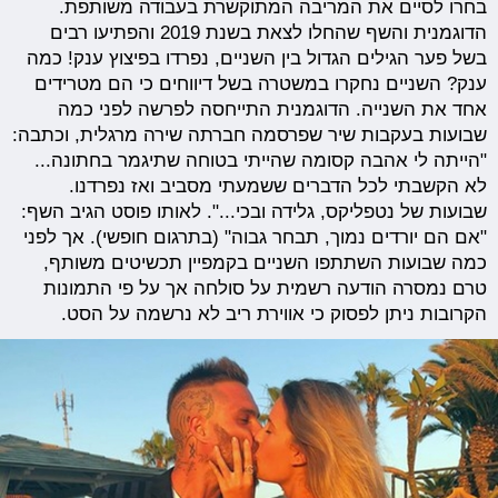
בחרו לסיים את המריבה המתוקשרת בעבודה משותפת.
הדוגמנית והשף שהחלו לצאת בשנת 2019 והפתיעו רבים
בשל פער הגילים הגדול בין השניים, נפרדו בפיצוץ ענק! כמה
ענק? השניים נחקרו במשטרה בשל דיווחים כי הם מטרידים
אחד את השנייה. הדוגמנית התייחסה לפרשה לפני כמה
שבועות בעקבות שיר שפרסמה חברתה שירה מרגלית, וכתבה:
"הייתה לי אהבה קסומה שהייתי בטוחה שתיגמר בחתונה...
לא הקשבתי לכל הדברים ששמעתי מסביב ואז נפרדנו.
שבועות של נטפליקס, גלידה ובכי...". לאותו פוסט הגיב השף:
"אם הם יורדים נמוך, תבחר גבוה" (בתרגום חופשי). אך לפני
כמה שבועות השתתפו השניים בקמפיין תכשיטים משותף,
טרם נמסרה הודעה רשמית על סולחה אך על פי התמונות
הקרובות ניתן לפסוק כי אווירת ריב לא נרשמה על הסט.