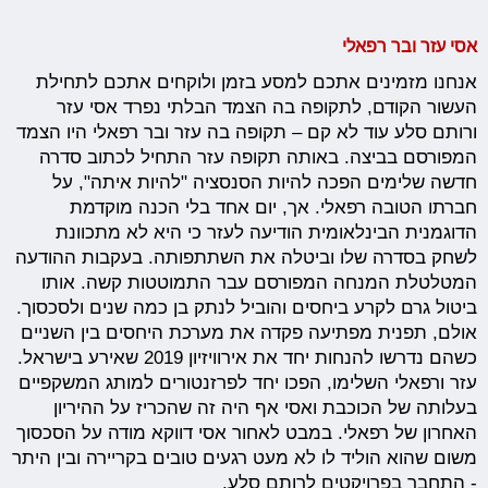
אסי עזר ובר רפאלי
אנחנו מזמינים אתכם למסע בזמן ולוקחים אתכם לתחילת
העשור הקודם, לתקופה בה הצמד הבלתי נפרד אסי עזר
ורותם סלע עוד לא קם – תקופה בה עזר ובר רפאלי היו הצמד
המפורסם בביצה. באותה תקופה עזר התחיל לכתוב סדרה
חדשה שלימים הפכה להיות הסנסציה "להיות איתה", על
חברתו הטובה רפאלי. אך, יום אחד בלי הכנה מוקדמת
הדוגמנית הבינלאומית הודיעה לעזר כי היא לא מתכוונת
לשחק בסדרה שלו וביטלה את השתתפותה. בעקבות ההודעה
המטלטלת המנחה המפורסם עבר התמוטטות קשה. אותו
ביטול גרם לקרע ביחסים והוביל לנתק בן כמה שנים ולסכסוך.
אולם, תפנית מפתיעה פקדה את מערכת היחסים בין השניים
כשהם נדרשו להנחות יחד את אירוויזיון 2019 שאירע בישראל.
עזר ורפאלי השלימו, הפכו יחד לפרזנטורים למותג המשקפיים
בעלותה של הכוכבת ואסי אף היה זה שהכריז על ההיריון
האחרון של רפאלי. במבט לאחור אסי דווקא מודה על הסכסוך
משום שהוא הוליד לו לא מעט רגעים טובים בקריירה ובין היתר
- התחבר בפרויקטים לרותם סלע.