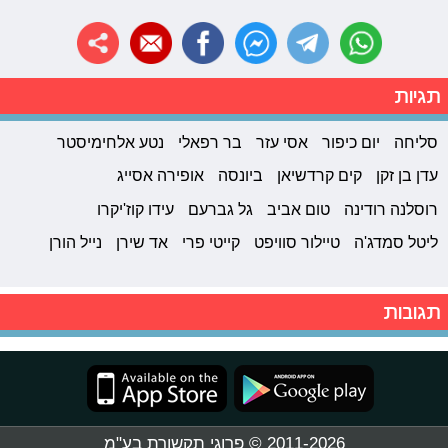
תגיות
סליחה
יום כיפור
אסי עזר
בר רפאלי
נטע אלחימיסטר
עדן בן זקן
קים קרדשיאן
ביונסה
אופירה אסייג
רוסלנה רודינה
טום אביב
גל גברעם
עידו קוז'יקרו
ליטל סמדג'ה
טיילור סוויפט
קייטי פרי
אד שירן
נייל הורן
תגובות
2011-2026 © פרוגי תקשורת בע"מ