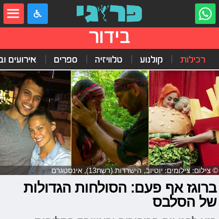
בידור
רכילות
קולנוע
טלוויזיה
ספרים
אירועים ובי
© צילום: צילומים: יוטיוב, הישרדות (רשת13), אינסטגרם
ברוגז אף פעם: הסולחות הגדולות
של הסלבס