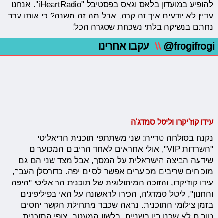
להופיע במועדון בלאס וגאס בפסטיבל "iHeartRadio". אנחנו
עדיין לא יודעים איך זה קרה, אבל מה זה משנה? כי אותו ערב
נחתם בנשיקה בלתי נשכחת שסגרה הכל!
@frogifrogi
\\
עקבו אחרינו
עידו קוז'יקרו וליטל סמדג'ה
נקנח בסולחה טרייה: שני משתתפי תוכנית הריאליטי
"השרדות VIP", אולי אחראים לאחד הריבים המכוערים
שידעה הביצה הישראלית על המסך, אבל מצד שני הם גם
מוכיחים שריבים מכוערים אפשר לסיים יפה. כדורסלן העבר,
עידו קוז'יקרו, והזוכה המיתולוגית של תוכנית הריאליטי "היפה
והחנון", ליטל סמדג'ה, הכירו לראשונה על האי בפיליפינים
בזמן צילומי התוכנית. נראה שכבר מתחילת הקשר יחסים
טובים לא שכנו בין השניים, בלשון המעטה. צופי התוכנית