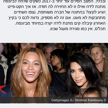
ובכלל. המצב הסלים עוד יותר ב-2017 כשקים שלחה לביונסה
מתנת לידה ואילו זו לא החזירה לה תודה. אז איך הקט-פייט
הגיע לקיצו? בחתונה של חברה משותפת, נצפו השתיים
מתחבקות לא מעט. אם זה לא מספיק, נדווח לכם כי בקיץ
האחרון קיבלה קים מתנת לידה יקרה במיוחד מביונסה.
תכל'ס, אין כמו סגירת מעגל שכזו.
© Gettyimages.IL/ Dimitrios Kambouris