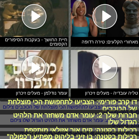
חיית החושך - בעקבות הסיפורים
מאחורי הקלעים: טירה רדופה
הקסומים
טליה עובדיה - מעלים זיכרון
עומר נודלמן - מעלים זיכרון
דו קרב פורימי: הצביעו לתחפושת הכי מוצלחת
של הכוכבים
חברות שלך 2: עומר אדם משחזר את הלהיט
הגדול שלו
רכילות בקטנה: קים אור אזולאי מותקפת
רכילות בקטנה: בן זיני בליהוק מפתיע ו"כפולה"