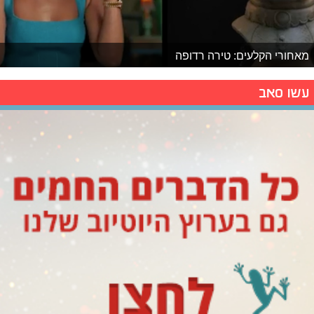
מאחורי הקלעים: טירה רדופה
עשו סאב