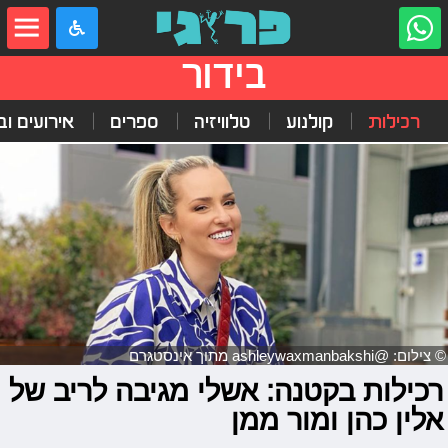
בידור
רכילות
קולנוע
טלוויזיה
ספרים
אירועים ובי
© צילום: @ashleywaxmanbakshi מתוך אינסטגרם
רכילות בקטנה: אשלי מגיבה לריב של
אלין כהן ומור ממן