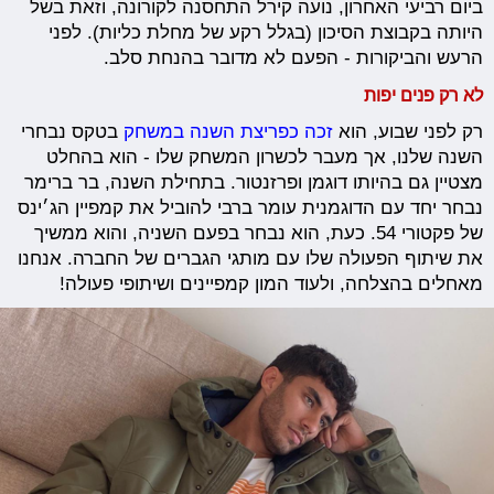
ביום רביעי האחרון, נועה קירל התחסנה לקורונה, וזאת בשל
היותה בקבוצת הסיכון (בגלל רקע של מחלת כליות). לפני
הרעש והביקורות - הפעם לא מדובר בהנחת סלב.
לא רק פנים יפות
רק לפני שבוע, הוא
זכה כפריצת השנה במשחק
בטקס נבחרי
השנה שלנו, אך מעבר לכשרון המשחק שלו - הוא בהחלט
מצטיין גם בהיותו דוגמן ופרזנטור. בתחילת השנה, בר ברימר
נבחר יחד עם הדוגמנית עומר ברבי להוביל את קמפיין הג׳ינס
של פקטורי 54. כעת, הוא נבחר בפעם השניה, והוא ממשיך
את שיתוף הפעולה שלו עם מותגי הגברים של החברה. אנחנו
מאחלים בהצלחה, ולעוד המון קמפיינים ושיתופי פעולה!