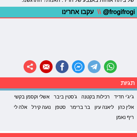
של ביתה אוחזת באצבע של חדיד. האמת? התרגשנו.
@frogifrogi
\\
עקבו אחרינו
תגיות
ג'יג'י חדיד
רכילות בקטנה
ג'סטין ביבר
אשלי וקסמן בקשי
אלין כהן
ליאנה עיון
בר ברימר
סטפן
נועה קירל
אלה לי
ריף נאמן