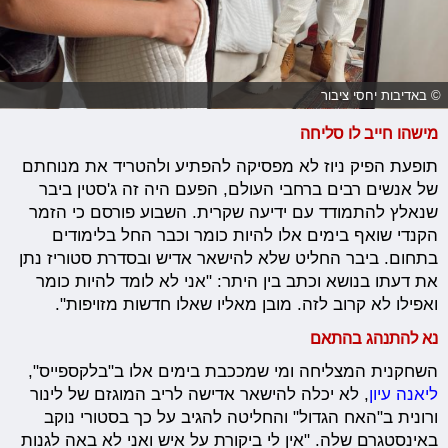
© באדיבות יחסי ציבור
מישהו חייב לו סליחה
תופעת הפיק ניוז לא מפסיקה להפתיע ולהטריד את מנוחתם
של אנשים רבים ברחבי העולם, הפעם היה זה ג'סטין ביבר
שנאלץ להתמודד עם ידיעה שקרית. השבוע פורסם כי הזמר
הקנדי שואף בימים אלו להיות כומר וכבר החל בלימודים
בתחום. ביבר החליט שלא להישאר אדיש ובסדרת סטוריז נתן
את דעתו בנושא וכתב בין היתר: "אני לא לומד להיות כומר
ואפילו לא קרוב לזה. מובן מאליו שאלו חדשות מזויפות".
נא להתנהג בהתאם
השחקנית המצליחה ומי שמככבת בימים אלו ב"בלקספייס",
ליאנה עיון
, לא יכלה להישאר אדישה לריב המוגזם של לינור
ורונית ב"האח הגדול" והחליטה להגיב על כך בסטורי נוקב
באינסטגרם שלה. "אין לי ביקורת על איש ואני לא באה לגנות