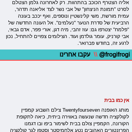
אליה הצטרף הכוכב בהתהוות. רק לאחרונה גלמן הצטלם
לסרט "תמונת הניצחון" של אבי נשר לצד אליאנה תדהר,
עמית מורשת, משי קלינשטיין ונוספים, ואף יככב בעונה
הרביעית של סדרת הנוער "נעלמים". אל העונה החדשה של
"פלמח" יצטרפו גם: עוז זהבי, מיה דגן, אורי פפר, אדם גבאי,
אבי קורניק, עומר גולדמן ועוד. הצילומים צפויים להתחיל, נכון
לרגע זה, בחודש פברואר.
@frogifrogi
\\
עקבו אחרינו
אין כמו בבית
מותג האופנה Twentyfourseven צילם השבוע קמפיין
לקולקציה חדשה שנעשה באווירה ביתית, כיאה לתקופת
הקורונה, הקמפיין צולם בבית לשימור ביפו ובו דגמנו
הפרזנטורים האהובים נטע אלחמיסטר וסטפן לגר קולקציה