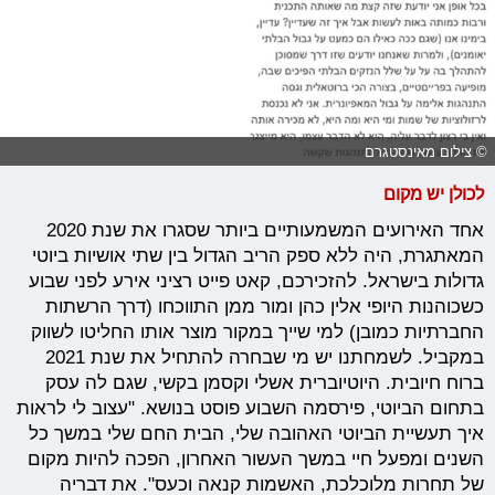
© צילום מאינסטגרם
לכולן יש מקום
אחד האירועים המשמעותיים ביותר שסגרו את שנת 2020
המאתגרת, היה ללא ספק הריב הגדול בין שתי אושיות ביוטי
גדולות בישראל. להזכירכם, קאט פייט רציני אירע לפני שבוע
כשכוהנות היופי אלין כהן ומור ממן התווכחו (דרך הרשתות
החברתיות כמובן) למי שייך במקור מוצר אותו החליטו לשווק
במקביל. לשמחתנו יש מי שבחרה להתחיל את שנת 2021
ברוח חיובית. היוטיוברית אשלי וקסמן בקשי, שגם לה עסק
בתחום הביוטי, פירסמה השבוע פוסט בנושא. "עצוב לי לראות
איך תעשיית הביוטי האהובה שלי, הבית החם שלי במשך כל
השנים ומפעל חיי במשך העשור האחרון, הפכה להיות מקום
של תחרות מלוכלכת, האשמות קנאה וכעס". את דבריה