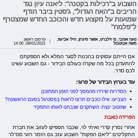
השבוע ב"רכילות בקטנה": ליאנה עיון נגד
הריבים ב"האח הגדול", ג'סטין ביבר הודף
שמועות על מקצוע חדש והכוכב החדש שמצטרף
ל"פלמח"
נועה אוהבי
,
נוי זילברט
,
אושר סיגרון
,
הילי אביעוז
,
פרסום ראשון:
משה אבוטבול
08/01/2021, 14:00
אם הייתם עסוקים בהכנות לסגר המלא ולא הספקתם
להתעדכן בכל מה שקרה בעולם הבידור - גם השבוע עשינו
לכם סדר.
עוד בערוץ הבידור של פרוגי:
הסדרות שירדו מהמסך לפני הזמן המתוכנן
הצביעו: אילו כוכבים תרצו לראות בפסטיגל בפעם הראשונה?
שהטוב ינצח: השחקנים שנבחנו לאותו התפקיד
הפרידה כואבת
אחרי נסרין קדרי ואיתי לוי, שכבר הספיקו לעזוב את חברת
התקליטים "ליאם הפקות" השבוע עזב גם הזמר רועי סנדלר