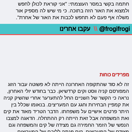
חתמה בקשי במסר העוצמתי: "אני קוראת לכולן לחפש
ולמצוא את האור הזה בתוכה. כי מי שיש לה מספיק אור
משלה אף פעם לא תחפש לכבות את האור של אחרת".
@frogifrogi
\\
עקבו אחרינו
מפרידים כוחות
זה לא סוד שהתקופה האחרונה הייתה לא פשוטה עבור הזוג
המפורסם קניה ווסט וקים קרדשיאן. כבר בחודש יולי האחרון,
נראה כי הקשר של השניים החל להתערער אחרי שהשיק קניה
את קמפיין הבחירות וחגג עם המעריצים. בנאומו שכלל בין
היתר פרטים אישיים על משפחתו. הדבר הטריד מאוד את קים
ואת המשפחה אבל זאת הייתה רק ההתחלה. הדאגה למצבו
הנפשי של הזמר החמירה גם מצידה של קים והמשפחה וגם
מצידם של המעריצים. קים פנתה לליבם של המעריצים