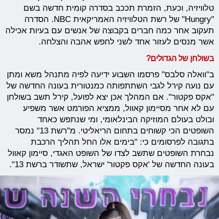
טלוויזיה, וכעת, הזמרת תככב בסדרה קומית חדשה בשם
"Hungry" של רשת הטלוויזיה האמריקאית NBC. הסדרה
תעקוב אחר כמה חברים בקבוצה של אנשים עם בעיות אכילה
אשר מנסים לעזור אחד לשני לחפש אהבה והצלחה.
בשולחן של הגדולים?
ב"וואלה סלבס" פרסמו השבוע ידיעה לפיה מתנהל משא ומתן
עם נועה קירל לגבי השתתפותה כמנטורית בעונה החדשה של
"אקס פקטור". אם המהלך אכן יצא לפועל, קירל תשב בשולחן
עם לא אחר מסיימון קאוול, ממציא הפורמט אשר משפיע
ובולט בעולם המוזיקה הבינלאומי, ומי שנתפש כאחד
השופטים הכי קשוחים בתחום הריאליטי. מ"רשת 13" נמסר
בתגובה לפרסומים כי: "בימים אלו החל תהליך הרכבת
נבחרת השופטים שתשב לצדו של השופט האגדי, סיימון קאוול
בעונה החדשה של 'אקס פקטור' ישראל, שתשודר ברשת 13".