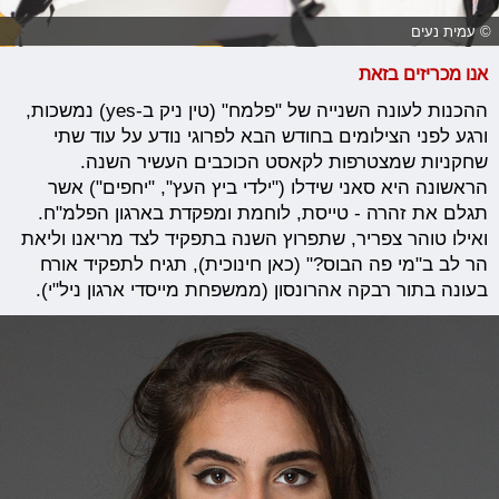
© עמית נעים
אנו מכריזים בזאת
ההכנות לעונה השנייה של "פלמח" (טין ניק ב-yes) נמשכות,
ורגע לפני הצילומים בחודש הבא לפרוגי נודע על עוד שתי
שחקניות שמצטרפות לקאסט הכוכבים העשיר השנה.
הראשונה היא סאני שידלו ("ילדי ביץ העץ", "יחפים") אשר
תגלם את זהרה - טייסת, לוחמת ומפקדת בארגון הפלמ"ח.
ואילו טוהר צפריר, שתפרוץ השנה בתפקיד לצד מריאנו וליאת
הר לב ב"מי פה הבוס?" (כאן חינוכית), תגיח לתפקיד אורח
בעונה בתור רבקה אהרונסון (ממשפחת מייסדי ארגון ניל"י).