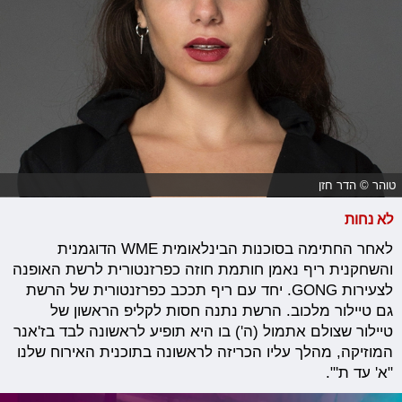
טוהר © הדר חזן
לא נחות
לאחר החתימה בסוכנות הבינלאומית WME הדוגמנית
והשחקנית ריף נאמן חותמת חוזה כפרזנטורית לרשת האופנה
לצעירות GONG. יחד עם ריף תככב כפרזנטורית של הרשת
גם טיילור מלכוב. הרשת נתנה חסות לקליפ הראשון של
טיילור שצולם אתמול (ה') בו היא תופיע לראשונה לבד בז'אנר
המוזיקה, מהלך עליו הכריזה לראשונה בתוכנית האירוח שלנו
"א' עד ת'".