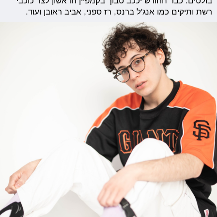
בולטים. כבר החודש יככב טבוך בקמפיין הראשון לצד כוכבי
רשת ותיקים כמו אנג'ל ברנס, רז ספני, אביב ראובן ועוד.