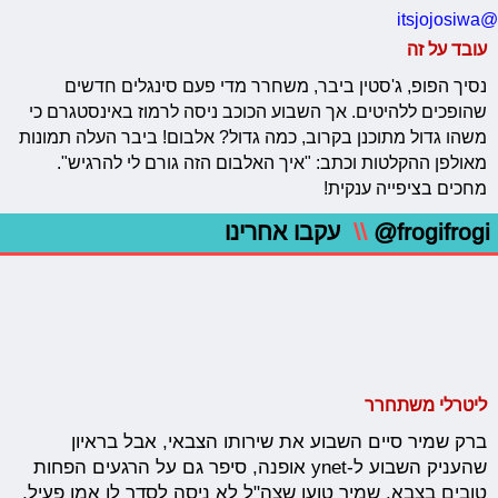
@itsjojosiwa
עובד על זה
נסיך הפופ, ג'סטין ביבר, משחרר מדי פעם סינגלים חדשים
שהופכים ללהיטים. אך השבוע הכוכב ניסה לרמוז באינסטגרם כי
משהו גדול מתוכנן בקרוב, כמה גדול? אלבום! ביבר העלה תמונות
מאולפן ההקלטות וכתב: "איך האלבום הזה גורם לי להרגיש".
מחכים בציפייה ענקית!
@frogifrogi
\\
עקבו אחרינו
ליטרלי משתחרר
ברק שמיר סיים השבוע את שירותו הצבאי, אבל בראיון
שהעניק השבוע ל-ynet אופנה, סיפר גם על הרגעים הפחות
טובים בצבא. שמיר טוען שצה"ל לא ניסה לסדר לו אמן פעיל,