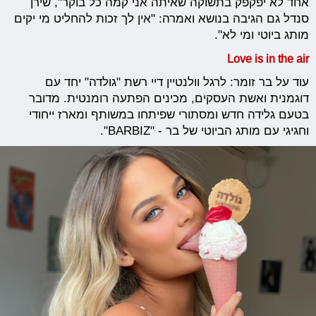
אחד לא יפקפק בתשוקה שאיתה אני קמה כל בוקר", שירן
סנדל גם הגיבה בנושא ואמרה: "אין לך זכות להחליט מי יקים
מותג ביוטי ומי לא".
Love is in the air
עוד על בר זומר: לרגל וולנטיין דיי רשת "גולדה" יחד עם
דוגמנית ואשת העסקים, מכינים הפתעה רומנטית. מדובר
בטעם גלידה חדש ומסתורי שפיתחו במשותף ומארז ייחודי
וחגיגי עם מותג הביוטי של בר - "BARBIZ".