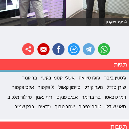
© יקיר שוקרון
תגיות
ג'סטין ביבר
ג'וג'ו סיוואה
אשלי וקסמן בקשי
בר זומר
שירן סנדל
נועה קירל
סיימון קאוול
X פקטור
אקס פקטור
דמי לובאטו
בר ברימר
אביב פנקס
ריף נאמן
טיילור מלכוב
סאני שידלו
טוהר צפריר
שחר טבוך
זנדאיה
ברק שמיר
תגובות