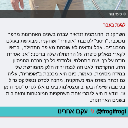
© סער נווה
לגעת בעבר
השחקנית והדוגמנית זנדאיה עברה בשנים האחרונות מהפך
מכוכבת "דיסני" לכוכבת "אופוריה" ושחקנית מבוקשת בעולם
המבוגרים. אבל זנדאיה לא שוכחת מאיפה התחילה, ובראיון
לקארי מאליגן סיפרה על ההתחלה שלה בדיסני: "אני אסירת
תודה על כך. שם התחלתי, ולמדתי כל כך הרבה מהניסיון
הזה. התקדמתי לאט וזה לנצח יהיה חלק מהמורשת שלי
במידה מסוימת. כאמור, כיום היא מככבת ב"אופוריה", עליה
גם זכתה בפרס אמי כשחקנית, מחכה לסרט נטפליקס גדול
בכיכובה שיעלה בקרוב ומצטלמת בימים אלו לסרט "ספיידרמן
3". זנדאיה היא לגמרי אחת השחקניות המובטחות והאהובות
בשנים האחרונות.
@frogifrogi
\\
עקבו אחרינו