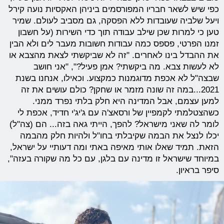
כפי שיש לשאר חבריו המפורסמים ביניהן האקסיות נועה קירל
ויעל שלביה שעובדות ללא הפסקה, גם מסביב לעולם. שמיר
טען כי למרות שכן שילב עבודה תוך כדי השירות (על חשבון
זמנו הפרטי, פספס כמה עבודות חשובות מעבר לים ולא הבין
את ההבדל בינו לאחרים. "זה לא שביקשתי לצאת מהצבא או
לא לעשות צבא. מה ביקשתי? אמן פעיל?", "אני חושב
שבצה"ל לא אכפת מדוגמנות כמקצוע. וכאילו, אנחנו בשנת
2021...במה זה שונה מזמר או שחקן? כולם עושים את זה
למען עצמם, אבל המדינה היא חלק בלתי נפרד ממני.
כשהצטלמתי לקמפיין של ורסאצ'ה עם ג'יג'י חדיד, אכפת לי
לומר לה שאני מישראל? להפך, הייתי גאה בזה... הם (צה"ל)
יכלו לנצל את הבמה שקיבלתי בחו"ל ולהיות חלק מהבמה
הזאת. תמיד שאלו אותי מאיפה באתי ומה דעותיי על ישראל,
במיוחד שישראל זו מדינה עם בלגן, עם כל מה שקורה בעזה",
סיפר בראיון.