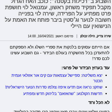
השבוע ב״רכילות בקטנה״: כוכב האח הגדול
מקבל תפקיד משחק ראשון, עמנואל לוי חושפת
פרט מפתיע על הפרידה, שירה לוי בפנייה
חשובה לנוער וג׳סטין ביבר פותח את האמת על
הנישואין עם היילי
שירה צדיק
,
הילה זבולון
פרסום ראשון: 16/04/2021, 14:00
אם הייתם עסוקים בלנקות את ספריי השלג ולא הספקתם
להתעדכן בכל מהשקרה בעולם הבידור - גם השבוע עשינו
לכם סדר!
עוד בערוץ הבידור של פרוגי:
יצא משליטה: ספיישל עצמאות עם קים אור אזולאי ועמית
הכטר
שחקו: נראה אם תדעו איפה צולמו סדרות הנוער הישראליות!
חדשות הקולנוע: "שהאזאם" בליהוק חדש ומפתיע
לא הכל ורוד
כמעט שלוש שנים עברו מאז שהזוג הכי מדובר בהולייווד