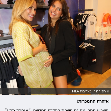
© רפי דלויה, באדיבות FILA
אזהרת התמכרות!
השבוע התקיימה גם השקת הסדרה החדשה, ״אזהרת מסע״,