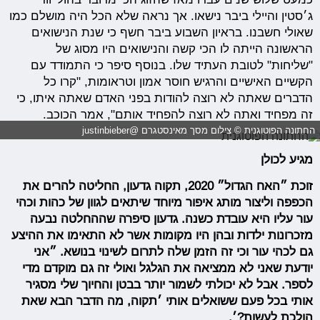
ג׳סטין והיילי ביבר נישאו. אך נראה שלא הכל היה מושלם כמו
שאולי חשבנו. בראיון השבוע ביבר חשף כי שנת הנישואים
הראשונה הייתה לו הכי קשה והנישואים היו מסוג של
"שליחות" לטובת העתיד שלו. בנוסף סיפר כי התמודד עם
הקשיים האישיים והרגיש חוסר אמון וטראומות, "קרו כל
הדברים שאתה לא רוצה להודות בפני האדם שאתה איתו, כי
זה מפחיד ואתה לא רוצה להפחיד אותם", אמר הכוכב.
החתונה הפוטוגנית © צילום מסך מאינסטגרם @justinbieber
מגיע לכולן
זוכת ״האח הגדול״ 2020, תקוה גדעון, החליטה להרים את
הכפפה וליצור מותג איפור מיוחד שיתאים לגוון של כהות וכהי
עור עליו היא עובדת כשנה. גדעון סיפרה שההחלטה נבעה
מזכרונות ילדות ובהן היו מקומות אשר לא התאימו את ההיצע
גם לכהי עור וכי זה הזמן שלה לתרום לשינוי בנושא. ״אני
יודעת שאני לא ממציאה את הגלגל ואולי זה גם מוקדם מדי
לספר. אבל לא יכולתי לשמור יותר בבטן והחיוך שלי מסגיר
אותי בכל פעם ששואלים אותי ׳תקוה, מה הדבר הבא שאת
הולכת לעשות?׳.