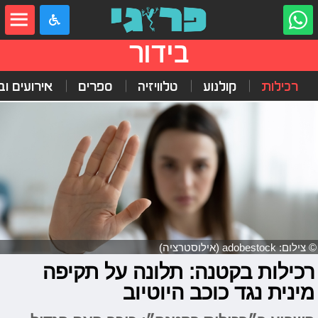
בידור
רכילות
קולנוע
טלוויזיה
ספרים
אירועים ובי
© צילום: adobestock (אילוסטרציה)
רכילות בקטנה: תלונה על תקיפה
מינית נגד כוכב היוטיוב