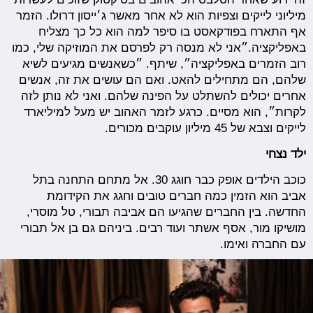
מיליוני לייקים וצפיות הוא לא אחר מאשר ג׳ייסון דרולו. הזמר
אף התארח בפודקאסט בו סיפר למה הוא כל כך מצליח
באפליקציה.״אני לא מנסה רק לפרסם את המוזיקה שלי, כמו
רוב הזמרים באפליקציה״, שיתף. ״כשאנשים מגיעים לשיא
שלהם, הם מתחילים להאט. ואם הם עושים את זה, אנשים
אחרים יכולים להשתלט על הפינה שלהם. ואני לא נותן לזה
לקרות״, הוא מסיים. כרגע לזמר האהוב יש מעל למיליארד
לייקים וצבא של 45 מיליון עוקבים מכורים.
ילד נצחי
כוכב הילדים אופק כבר חוגג 30. אל מתחם התחנה בתל
אביב הוא הזמין כמה חברים טובים וחגג את הקידומת
החדשה. בין החברים שהגיעו הם אביבה תבורי, טל מוסרי,
מושיקו מור, אסף אשתר ועוד רבים. ביניהם גם בן אל תבורי
עם החברה ואימו.