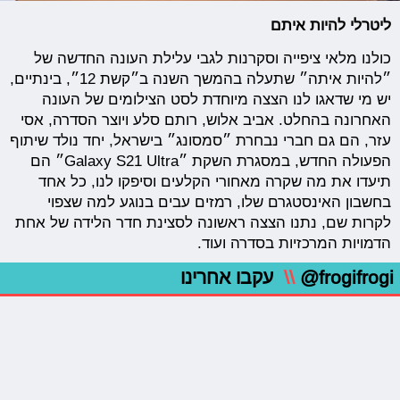
ליטרלי להיות איתם
כולנו מלאי ציפייה וסקרנות לגבי עלילת העונה החדשה של
״להיות איתה״ שתעלה בהמשך השנה ב״קשת 12״, בינתיים,
יש מי שדאגו לנו הצצה מיוחדת לסט הצילומים של העונה
האחרונה בהחלט. אביב אלוש, רותם סלע ויוצר הסדרה, אסי
עזר, הם גם חברי נבחרת ״סמסונג״ בישראל, יחד נולד שיתוף
הפעולה החדש, במסגרת השקת ״Galaxy S21 Ultra״ הם
תיעדו את מה שקרה מאחורי הקלעים וסיפקו לנו, כל אחד
בחשבון האינסטגרם שלו, רמזים עבים בנוגע למה שצפוי
לקרות שם, נתנו הצצה ראשונה לסצינת חדר הלידה של אחת
הדמויות המרכזיות בסדרה ועוד.
@frogifrogi
\\
עקבו אחרינו