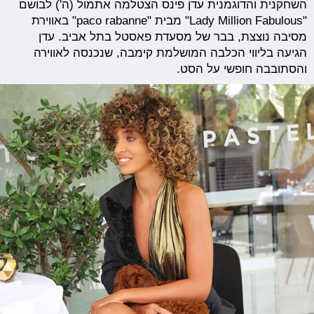
השחקנית והדוגמנית עדן פינס הצטלמה אתמול (ה') לבושם
"Lady Million Fabulous" מבית "paco rabanne" באווירת
מסיבה נוצצת, בבר של מסעדת פאסטל בתל אביב. עדן
הגיעה בליווי הכלבה המושלמת קימבה, שנכנסה לאווירה
והסתובבה חופשי על הסט.