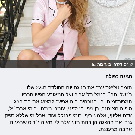
© רפי דלויה, באדיבות fix
חגיגה כפולה
תומר טליאס ערך את חגיגת יום ההולדת ה-22 שלו
ב״שלוותה״ בנמל תל אביב ואל המאורע הגיעו חבריו
המפורסמים. בין הנוכחים היה אפשר למצוא את בת הזוג
סופיה מצ׳טנר, בן זיני, רז ספני, עומרי מזרחי, רומי אברג׳יל,
אדם אליוף, אלמוג ריף, רומי פרנקל ועוד. אבל מי שללא ספק
גנבו את ההצגה הן בנות הזוג אלה לי ומאיה ג׳ריס שהפגינו
אהבה מרעננת.