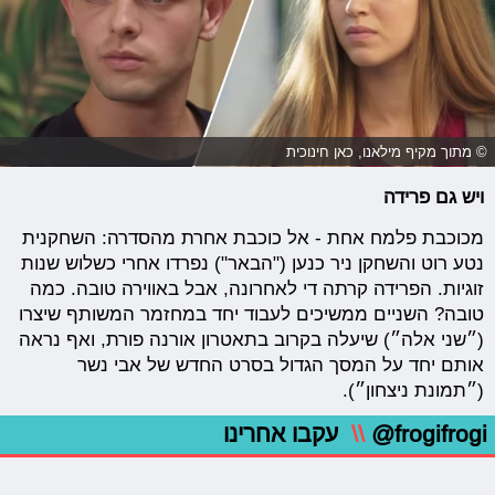
© מתוך מקיף מילאנו, כאן חינוכית
ויש גם פרידה
מכוכבת פלמח אחת - אל כוכבת אחרת מהסדרה: השחקנית
נטע רוט והשחקן ניר כנען ("הבאר") נפרדו אחרי כשלוש שנות
זוגיות. הפרידה קרתה די לאחרונה, אבל באווירה טובה. כמה
טובה? השניים ממשיכים לעבוד יחד במחזמר המשותף שיצרו
(״שני אלה״) שיעלה בקרוב בתאטרון אורנה פורת, ואף נראה
אותם יחד על המסך הגדול בסרט החדש של אבי נשר
(״תמונת ניצחון״).
@frogifrogi
\\
עקבו אחרינו