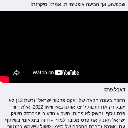
שבנושא, אך הביעה אופטימיות. אמת? סיקרנת!
דאבל פרס
הזוכה בעונה הבאה של "אקס פקטור ישראל" (רשת 13) לא
יקבל רק את הזכות לייצג אותנו באירוויזיון 2022, אלא ירוויח
פרס נוסף ונחשק לא פחות! השבוע נודע כי יוניברסל מיוזיק
ישראל תעניק את פרס מכובד למדי - חוזה בינלאומי בשיתוף
עם SYMC (חברת ההפקה של סיימון קאוול שישמש כמנטור