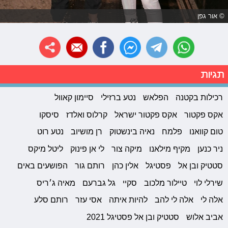
© אור גפן
תגיות
רכילות בקטנה
הפלאש
נטע ברזילי
סיימון קאוול
אקס פקטור
אקס פקטור ישראל
קרלוס ואלדז
סיסקו
טום קוואנו
פלמח
נאיה בינשטוק
רן מושיוב
נטע רוט
ניר כנען
מקיף מילאנו
מיקה צור
לי אן פינוק
ליטל מיקס
סטטיק ובן אל
פסטיגל
אלין כהן
רותם גור
הפושעים באים
שירלי לוי
טיילור מלכוב
סקיי
גל גברעם
מאיה ג׳ריס
אלה לי
אלה לי להב
להיות איתה
אסי עזר
רותם סלע
אביב אלוש
סטטיק ובן אל פסטיגל 2021