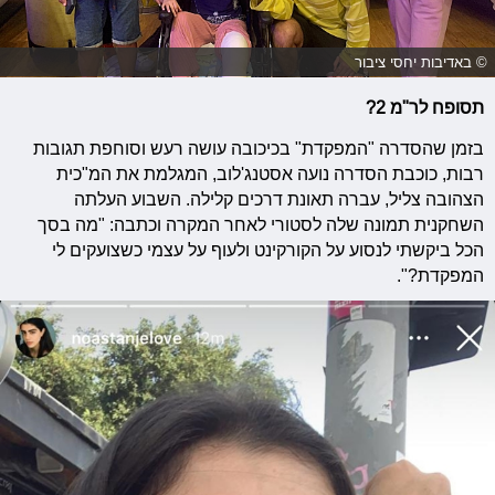
© באדיבות יחסי ציבור
תסופח לר"מ 2?
בזמן שהסדרה "המפקדת" בכיכובה עושה רעש וסוחפת תגובות
רבות, כוכבת הסדרה נועה אסטנג'לוב, המגלמת את המ"כית
הצהובה צליל, עברה תאונת דרכים קלילה. השבוע העלתה
השחקנית תמונה שלה לסטורי לאחר המקרה וכתבה: "מה בסך
הכל ביקשתי לנסוע על הקורקינט ולעוף על עצמי כשצועקים לי
המפקדת?".