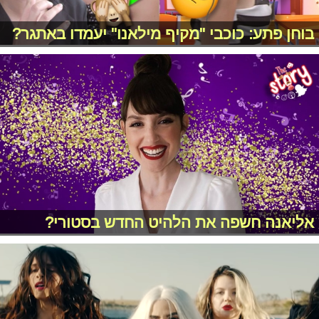
בוחן פתע: כוכבי "מקיף מילאנו" יעמדו באתגר?
אליאנה חשפה את הלהיט החדש בסטורי?