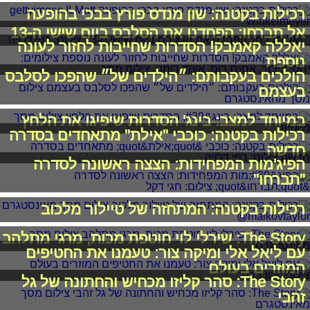
רכילות בקטנה: שון מנדס פורץ בבכי בהופעה
אל תברחו: הפחדנו את הסלבס ביום שישי ה-13
יאללה קאמבק! הסדרות שחייבות לחזור לעונה
נוספת
הולכים בעקבותם: ״הילדים של״ שהפכו לסלבס
בעצמם
במיוחד למצב: בינג' הסדרות שיפיגו את הלחץ
רכילות בקטנה: כוכבי "אילת" מתאחדים בסדרה
חדשה
הפיג'מות המפחידות: הצצה ראשונה לסדרה
"תברחו"
רכילות בקטנה: המתחזה של טיילור מלכוב
The Story: שירלי לוי חוטפת מכות, מרגי מתלהב
עם ליאל אלי ומיקה צור: טעמנו את החטיפים
המוזרים בעולם
The Story: סהר קליזו מכחיש והחתונה של גל
זהבי