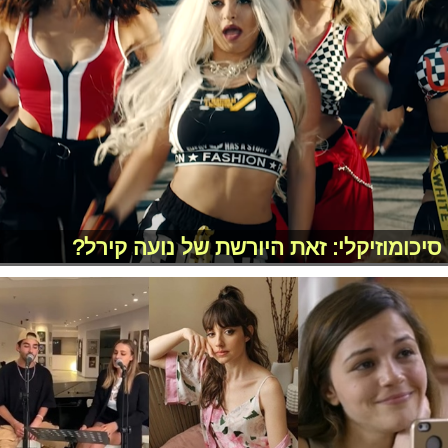
סיכומוזיקלי: זאת היורשת של נועה קירל?