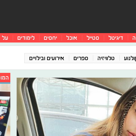
ה
דיגיטל
סטייל
אוכל
יחסים
לימודים
על 
ולנוע
טלוויזיה
ספרים
אירועים ובילויים
המומ