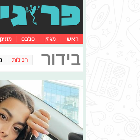
ראשי
מגזין
סלבס
מוזיק
בידור
רכילות
ק