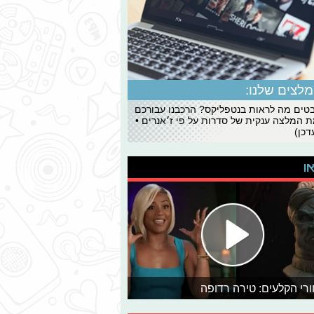
לצים שלנו:
ים מה לראות בנטפליקס? הרכבנו עבורכם
 המלצה ענקית של סדרות על פי ז׳אנרים •
כן)
או
רי הקלעים: טירה רדופה