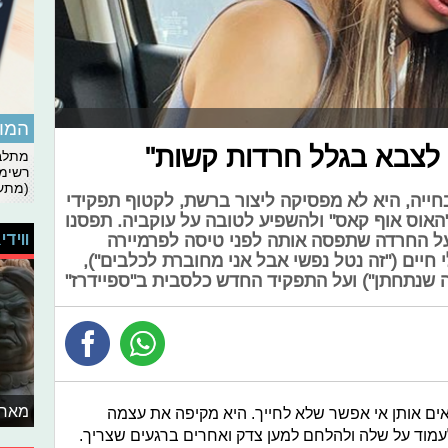
המומ
י לצבא בגלל חרדות קשות"
מתלבט
רשימת
(מתעד
חייה, היא לא מפסיקה ליצור ברשת, לקטוף תפקידי
אוס אוף קאס" ולהשפיע לטובה על עוקביה. תפסנו
ווידי
על החרדה שתפסה אותה לפני טיסה לפרמיירה
חיים ("זה נטל נפשי אבל אני מחוברת לכלבים"),
ה שנתחתן") ועל התפקיד החדש כלסבית ב"ספיידרז"
מאחו
אים אותן אי אפשר שלא לחייך. היא מקיפה את עצמה
מוד על שלה ולהלחם למען צדק ואחרים ברגעים שצריך.