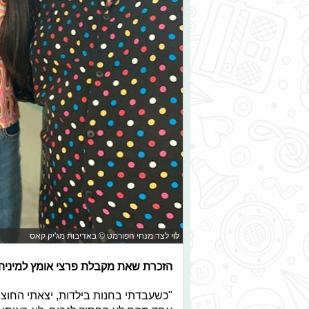
לוי לצד מנחי הפורמט © באדיבות מג'יק קאס
הזכרת שאת מקבלת פרצי אומץ למיניה
"כשעבדתי בחנות בילדות, יצאתי החוצ