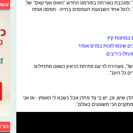
רז" ומככבת כאורחת בפורמט החדש "האוס אוף קאס" של
עשו
לרגל אחד השבועות העמוסים בחייה - תפסנו אותה
 במחנות קיץ
בים שינסו לזכות בפרס אופיר
חלו כיריבים
!", מצהירה לוי עם פתיחת הראיון כשאנו מתחילים
ם כל היום".
ן שיש, וכן, יש בי צד פחדן אבל כשבא לי האומץ - אז אני
תקנים הכי משוגעים בעולם".
הורד