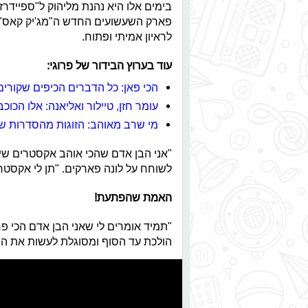
בימים אלו היא נהנת מליהוק ל"ספייד
פארק השעשועים החדש ה"מג'יק קאס". 
לראיון אמיתי ופתוח.
עוד בערוץ הבידור של פרוגי:
הכי פאן: כל הדברים הכיפים שקורים
עומר חזן, טיילור ואליאנה: אלו הכוכ
מי שרב מאוהב: הזוגות מהסדרות שה
"אני הבן אדם שהכי אוהב אקסטרים שיש
לשוחח על לונה פארקים. "תן לי אקסטרי
האמת שהפתעת!
"תמיד אומרים לי שאני הבן אדם הכי פחד
הולכת עד הסוף ומסוגלת לעשות את המ