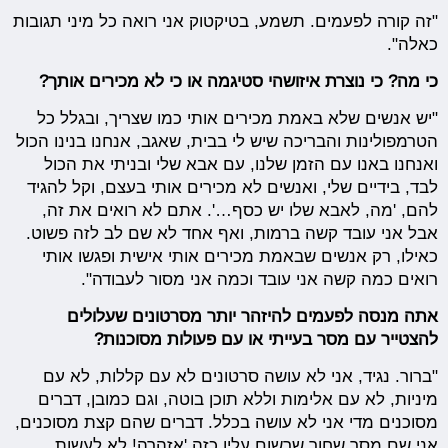
"זה קורה לפעמים. תשמע, בטיקטוק אני רואה כל מיני תגובות
כאלה".
כי מה? כי נוצרת איזושהי סטיגמה או כי לא מכירים אותך?
"יש אנשים שלא באמת מכירים אותי כמו שצריך, ובגלל כל
הטרמפולינות והבריכה שיש לי בבית, שאגב, אנחנו בנינו הכול
ואנחנו באנו עם הזמן שלנו, עם אבא שלי ובניתי את הכול
לבד, בידיים שלי, ואנשים לא מכירים אותי בעצם, וקל להגיד
להם, 'מה, לאבא שלו יש כסף…'. אתם לא רואים את זה,
אבל אני עובד קשה ברמות, ואף אחד לא שם לב לזה פשוט.
כאילו, רק אנשים שבאמת מכירים אותי אישית ופגשו אותי
רואים כמה קשה אני עובד וכמה אני מסור לעבודה".
אתה מנסה לפעמים להיזהר יותר מסרטונים שעלולים
להצטייר עם מסר בעייתי או עם פעולות מסוכנות?
"ברור. נגיד, אני לא עושה סרטונים לא עם קללות, לא עם
מיניות, לא עם אלימות וללא תוכן בוטה, וגם כמובן, דברים
מסוכנים מדי אני לא עושה בכלל. דברים שהם קצת מסוכנים,
אני שם מסך שחור שרשום עליו כזה 'אזהרה! לא לעשות