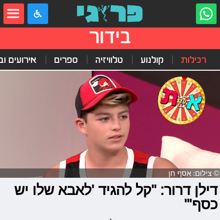
בידור
רכילות
קולנוע
טלוויזיה
ספרים
אירועים ובי
© צילום: אסף חן
דילן דרור: "קל להגיד 'לאבא שלו יש
כסף'"