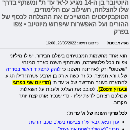
היוטיובר בן ה-14 מגיע ל-'א' עד ת'' ומשתף בדרך
שלו להצלחה, השילוב עם הלימודים,
הטוקבקיסטים המשייכים את ההצלחה לכסף של
ההורים ועל האפשרות שיפרוש מיוטיוב • צפו
בפרק
משה אבוטבול
פרסום ראשון: 23/05/2022, 16:00
הוא אחד מהשמות המבטיחים בעולם הבידור, יש לו מיליוני
צפיות בכל פלטפורמה, השתתף השנה כאחד ממנחי
"ששטוס" ורק לאחרונה חשפנו כי
לוהק לתפקיד ראשי בסדרה
של גיורא חמיצר. כל זה כשהוא רק בן ארבע עשרה! דילן הגיע
להתארח בעונה החדשה של א' עד ת'
(מדי יום שני בפרוגי
ובערוץ Zoom)
, לסובב את הגלגל ולענות על השאלות
שכולכם רציתם לדעת עליו - כדי שנכיר אותו קצת יותר
מקרוב.
לכל פרקי העונה של א' עד ת':
עדן דניאל גבאי על הצביעות בעולם כוכבי הרשת
מרגי: "לא הולך לשנות את עצמי"