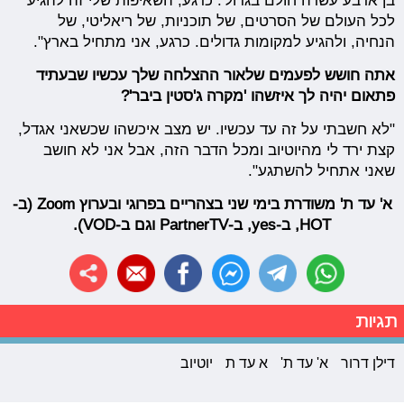
בן ארבע עשרה חולם בגדול'. כרגע, השאיפות שלי זה להגיע
לכל העולם של הסרטים, של תוכניות, של ריאליטי, של
הנחיה, ולהגיע למקומות גדולים. כרגע, אני מתחיל בארץ".
אתה חושש לפעמים שלאור ההצלחה שלך עכשיו שבעתיד
פתאום יהיה לך איזשהו 'מקרה ג'סטין ביבר'?
"לא חשבתי על זה עד עכשיו. יש מצב איכשהו שכשאני אגדל,
קצת ירד לי מהיוטיוב ומכל הדבר הזה, אבל אני לא חושב
שאני אתחיל להשתגע".
א' עד ת' משודרת בימי שני בצהריים בפרוגי ובערוץ Zoom (ב-
HOT, ב-yes, ב-PartnerTV וגם ב-VOD).
תגיות
דילן דרור
א' עד ת'
א עד ת
יוטיוב