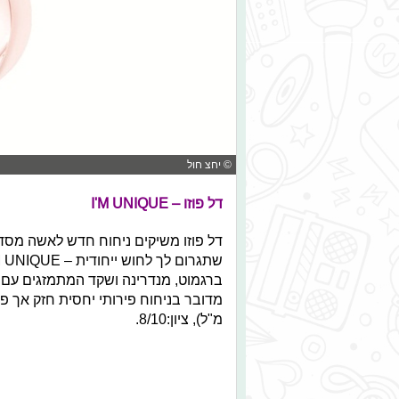
© יחצ חול
דל פוזו – I'M UNIQUE
ברגמוט, מנדרינה ושקד המתמזגים עם ש
מ"ל), ציון:8/10.