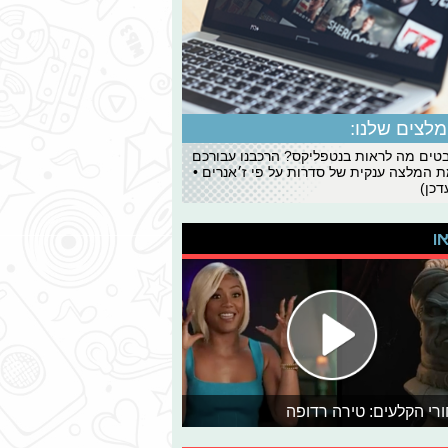
לצים שלנו:
ים מה לראות בנטפליקס? הרכבנו עבורכם
 המלצה ענקית של סדרות על פי ז׳אנרים •
כן)
או
רי הקלעים: טירה רדופה