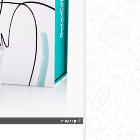
© חן ברקוביץ