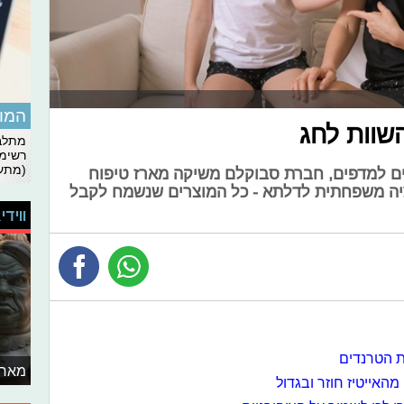
המומ
השוות לחג
מתלבט
רשימת
(מתעד
ים למדפים, חברת סבוקלם משיקה מארז טיפוח
ציה משפחתית לדלתא - כל המוצרים שנשמח לקבל
ווידי
ת הטרנדים
מאחו
האייטיז חוזר ובגדול