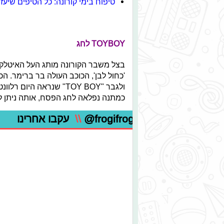
טיפוח בימי קורונה: כל הטיפים שיעזר
TOYBOY לחג
בצל משבר הקורונה מותג העל האיטלקי
'כחול לבן', הכוכב העולה בר ברימר. 
ולגבר "TOY BOY" שנראה ה
כמתנה נפלאה לחג הפסח, אותה ניתן 
@frogifrogi
\\
עקבו אחרינו