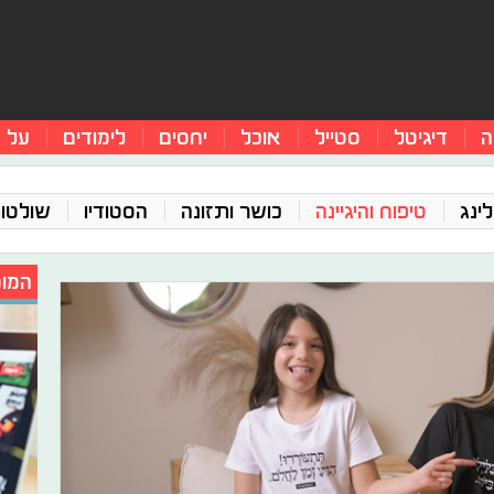
ה
דיגיטל
סטייל
אוכל
יחסים
לימודים
על 
ינג
טיפוח והיגיינה
כושר ותזונה
הסטודיו
שולטו
המומ