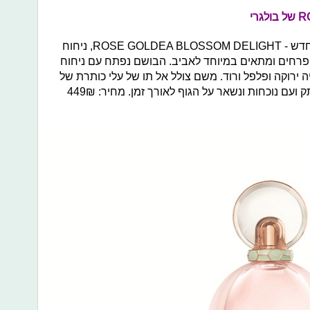
מותג הבישום BVLGARI משיק ניחוח חדש - ROSE GOLDEA BLOSSOM DELIGHT, ניחוח
ופרחים ומתאים במיוחד לאביב. הבושם נפתח עם ניחוח
ה ירוקה ופלפל ורוד. משם צולל אל תו של עלי כותרת של
סוגים שונים של שושנים. הניחוח מתקתק ועם נוכחות ונשאר על הגוף לאורך זמן. מחיר: 449₪