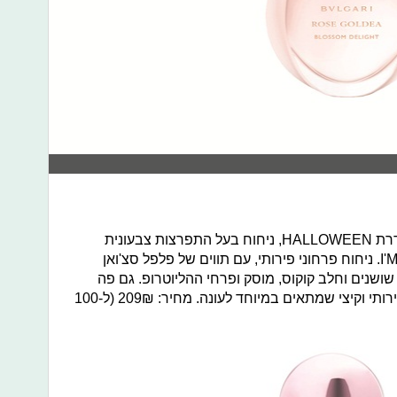
דל פוזו משיקים ניחוח חדש לאשה מסדרת HALLOWEEN, ניחוח בעל התפרצות צבעונית
שתגרום לך לחוש ייחודית – I'M UNIQUE. ניחוח פרחוני פירותי, עם תווים של פלפל סצ'ואן
ושנים וחלב קוקוס, מוסק ופרחי ההליוטרופ. גם פה
מדובר בניחוח פירותי יחסית חזק אך פירותי וקיצי שמתאים במיוחד לעונה. מחיר: 209₪ (ל-100