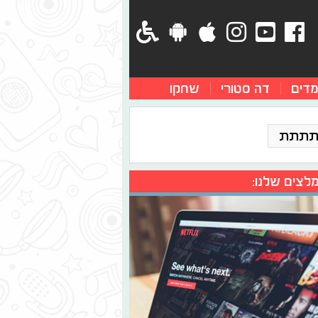
מדים
דה סטורי
שחקו
תתתת
לצים שלנו: