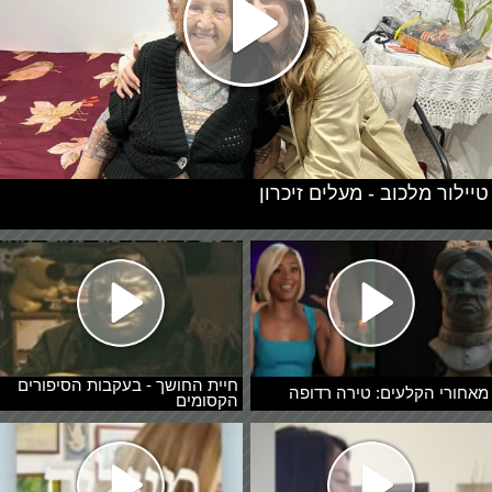
טיילור מלכוב - מעלים זיכרון
חיית החושך - בעקבות הסיפורים
מאחורי הקלעים: טירה רדופה
הקסומים