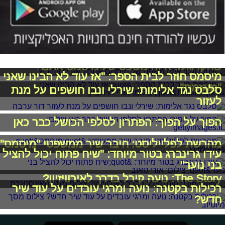
שחקו וגלו: איזה משפט של מיסמס אתם?
מיסמס חוזר לבית הספר: "אז עוד לא הבינו שאני
"מוגזמת"
סלבס נגד אלימות: שירלי ונבו חושפים על מנת
לעזור
הפוך על הפוך: הפתרון לסלפי הכושל כבר כאן
מהרשת לפלייליסט: חיבר שיר ממשפטי "מיסמס"
עידו גרינברג בטור מיוחד: "שיח פתוח יכול להציל
בני נוער"
The Story: נועה קירל בדרך לאירוויזיון?
רכילות בקטנה: נועה ומרגי עובדים על עוד שיר
חדש?