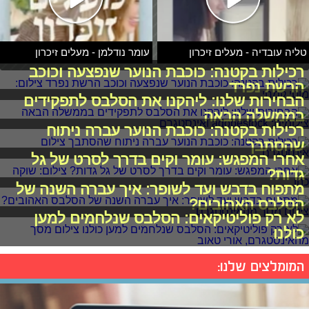
טליה עובדיה - מעלים זיכרון
עומר נודלמן - מעלים זיכרון
רכילות בקטנה: כוכבת הנוער שנפצעה וכוכב
הרשת נפרד
הבחירות שלנו: ליהקנו את הסלבס לתפקידים
בממשלה הבאה
רכילות בקטנה: כוכבת הנוער עברה ניתוח
שהסתבך
אחרי המפגש: עומר וקים בדרך לסרט של גל
גדות?
מתפוח בדבש ועד לשופר: איך עברה השנה של
הסלבס האהובים?
לא רק פוליטיקאים: הסלבס שנלחמים למען
כולנו
המומלצים שלנו: