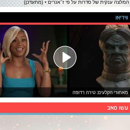
המלצה ענקית של סדרות על פי ז׳אנרים • (מתעדכן)
ווידיאו
מאחורי הקלעים: טירה רדופה
עשו סאב