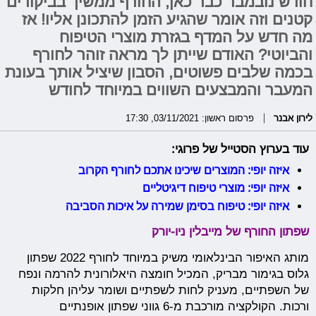
חודש נובמבר כבר כאן, החורף ממשיך בביקורים
קטנים וזה אומר שהגיע הזמן להתכונן אליו! אז
מה חדש על המדף בגזרת מוצרי הטיפוח
והביוטי? האודם שייתן לך מראה זוהר לחורף
בכמה שלבים פשוטים, הסבון שיציל אותך בעונת
המעבר והמבצעים השווים במיוחד לחודש
לירון אבנר
פרסום ראשון: 03/11/2021, 17:30
עוד בערוץ הסטייל של פרוגי:
איזה יופי: המוצרים שיכינו אתכם לחורף הקרוב
איזה יופי: מוצרי טיפוח דיגיטליים
איזה יופי: טיפוח בסימן שמירה על איכות הסביבה
שפתון החורף של מייבלין ניו-יורק
מותג האיפור הבינלאומי משיק במיוחד לחורף 2022 שפתון
גלוס בגימור מבריק, המכיל חומצה היאלורונית להרמה ונפח
של השפתיים, מעניק לחות לשפתיים ושומר עליהן חלקות
ורכות. הקולקציה מורכבת מ-6 גווני שפתון אופנתיים