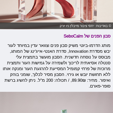
© באדיבות: יחסי ציבור מייבלין ניו יורק
סבון הפנים של SeboCalm
מותג הדרמו-ביוטי משיק סבון פנים וצוואר עדין במיוחד לעור
יבש מסדרת Innovation, סדרת האנטי-אייג'ינג של המותג,
מבוסס על נוסחה חדשנית. הסבון מועשר בתמצית עלי
סנטלה אסיאתית לריכוך ולשמירה על גמישות העור ותמצית
מרוכזת של פרחי קמומיל המסייעת להרגעת העור ומנקה אותו
ללא תחושת יובש או גירוי. הסבון מסיר לכלוך, שומני בוהק
ואיפור. מחיר: 89.90₪, / תכולה: 200 מ"ל. ניתן להשיג ברשת
סופר-פארם.