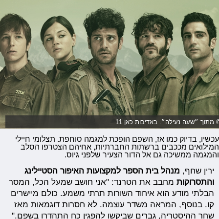
 מתוך ״שעה נעילה״. באדיבות כאן 11
עכשיו, בדיוק כמו אז, השפם הופכת למגמה סוחפת. תצלומי חיילי
המילואים מככבים ברשתות החברתיות, אחיהם הצטרפו הסלב
והמגמה ממשיכה גם אל הדור הצעיר שלפני גיוס.
ירין שחף,
מנהל בית הספר למקצועות האיפור הסטיילינג
והתסרוקות
מחבב את הטרנד: "אני חושב שמעל הכל, המסר
הבלתי מודע הוא איחוד השורות תרתי משמע. כולם מיישרים
קו. בנוסף, המראה משדר עוצמה. לא חסרות דוגמאות מאז
שחר ההיסטריה, גברים שביקשו להפגין כח התהדרו בשפם."