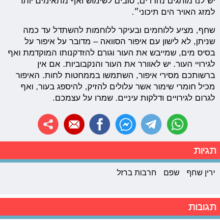
יש לנו מותגים נהדרים, טובים לשימוש ואף מתאימים יותר
למזג האויר הים תיכוני״.
שחף, מציע ללוחמים ובעיקר ללוחמות להשתדל עד כמה
שניתן, לא לישון עם איפור הסוואה – מדובר על איפור על
בסיס מים, שמייבש את העור וגורם להזדקנותו המוקדמת ואף
לגירויי העור. יש לאוורר את העור והנקבוביות. אם אין
ברשותכם מסירי איפור, השתמשו בממחטות לחות. האיפור
מכיל חומרי שימור אשר עלולים להזיק, להיספג בעור, ואף
לגרום לגירויים ודלקות עיניים. שמרו על עצמכם.
תגיות
ירין שחף
שפם
חרבות ברזל
תגובות