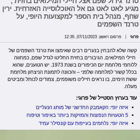
טרנד גידול שפם אצל חיילי המילואים בחזית ,
מגיע לאט לאט גם אל האוכלוסייה האזרחית. ירין
שחף, מנהל בית הספר למקצועות היופי, על
טרנד השפמים
פרוגי
פרסום ראשון: 07/11/2023, 12:35
קשה שלא להבחין בנערים רבים שאימצו את טרנד השפמים של
חיילי המילואים. הגיבורים בחזית החליטו לגדל שפם, כמחווה
ללוחמי מלחמת יום הכיפורים בשנת 1973. יש הטוענים, שהוא
בכלל קשור למלחמה שלפני – והכוונה לתמונת הניצחון מלחמת
ששת הימים, בו נראים חיילינו משופמים, צמודים לכותל ומביטים
מעלה.
עוד בערוץ הסטייל של פרוגי:
איזה יופי: הקאמבק החדשני של מותג הנעליים
5 הטעויות הנפוצות והמזיקות ביותר באיפור וטיפוח
איזה יופי: נלחמים בעייפות עם קונסילר עמיד