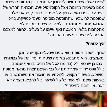
"שפם אצל נשים נחשב לחיסרון אסתטי. רובן מנסות להיפטר
ממנו בשיטות מגוונות אצל הקוסמטיקאית. המראה החדש של
צעיר עם שפם מעלה חיוך על פניהם. בנוסף, יש את אלה
שמוכנות להישבע, שהתוספת מוסיפה 'טעם' לנשיקה. בגיל
המבוגר יותר, מסתמנת דילמה. הנשים הבוגרות לא
מתלהבות בלשון המעטה ואף איימו על בעלים, לחזור למצבם
הטבעי לפני שהם מגיעים הביתה."
איך לטפח?
שחף: "שפם מטופח הוא שפם שבעליו מקדיש לו זמן
ומאמצים. הוא מתבטא בגזימה שיטתית ומדויקת של גבולותיו
. כמו כן יש סוגי ג'ל (בדומה לג'ל של הריסים) ואף שמנים,
כולל ווקס ייחודי שמריחתם על גבי השפם יוצרת מראה מטופח
ומושקע. באיפור מקצועי לקולנוע או הצגות אנו משתמשים או
בשעוות שפם. למעשה כל ג'ל לשיער יכול להביא תוצאה לא
רעה. אין חובה להיסחף".