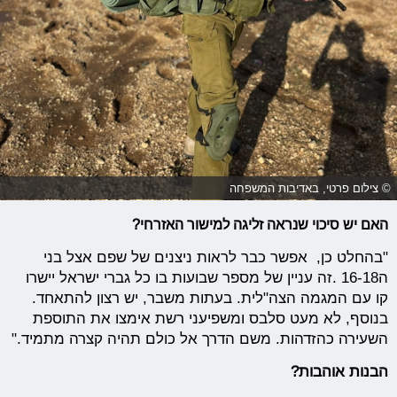
© צילום פרטי, באדיבות המשפחה
האם יש סיכוי שנראה זליגה למישור האזרחי?
"בהחלט כן, אפשר כבר לראות ניצנים של שפם אצל בני
ה16-18 .זה עניין של מספר שבועות בו כל גברי ישראל יישרו
קו עם המגמה הצה"לית. בעתות משבר, יש רצון להתאחד.
בנוסף, לא מעט סלבס ומשפיעני רשת אימצו את התוספת
השעירה כהזדהות. משם הדרך אל כולם תהיה קצרה מתמיד."
הבנות אוהבות?