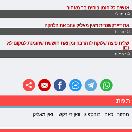
אנשים כל הזמן בוהים בך מאחור
© טמבלר
את דיירקשנרית
ו
זאין מאליק
עוזב את הלהקה
© tumblr
שליח פיצה שלוקח לו הרבה זמן ואת חוששת שהזמנת למקום לא
נכון
© tumblr
תגיות
מחזור
כאב
בובספוג
וואן דיירקשן
זאין מאליק