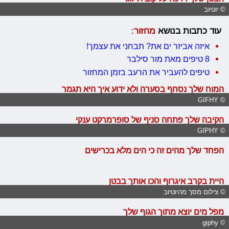
© יוטיוב
עוד כתבות בנושא
מחזור
:
איזה אביזר ים את? תבחני את עצמך!
8 טיפים מאת מור סילבר
טיפים להעביר את הרעב בזמן המחזור
המוח שלך נסחף בסערה ולא ידוע איך היא תגמר
© GIFHY
הקיבה שלך פתחה סניף של סופרמרקט ענקי
© GIPHY
הפחד שלך מהים זה כי הים מלא בכרישים
היית בקרב איגרוף והכו אותך בבטן
© צילום מסך מהיוטיוב
מפל מים יוצא מתוך הגוף שלך
© giphy