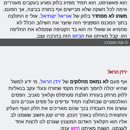
הוא פאשניסט, הוא תמיד מפזיג בלוק ומגיע בעקבים מעוררים
אימה לכל השקה שלא מביישים אף בחורה בביצה, אך הפעם,
משהו לא מסתדר
בלוק של
אוריאל יקותיאל
, אולי זו החולצה
בתוך המכנס הספציפי הזה שיוצר את השילוב הכלל לא
מחמיא או שאולי זה הוא בד הקטיפה שממלא את החליפה
הזו. קבל מאיתנו את ה
ביוש
הזה בהרבה עצב.
© ענת מוסברג
ירדן הראל
אף פעם
לא נמאס מהלוקים
של
ירדן הראל
, מי ידע למשל
שהיא יכולה להפוך חצאית מקסי שחורה ונעלי עקב בנאליות
ללוק מרתק בעזרת חולצת סטרפלס וקלאץ' מגניב. הפסים
האלכסוניים שבחולצה תמיד עדיפים על פסים אנכיים והם
עושים את העבודה בכך שהם מאריכים את חלק הגוף העליון
והחצאית בהחלט באורך הנכון. פריט קטן וחשוב ששמנו לב
אליו הוא הקלאץ' האדום המנצנץ שגורם לנו לרצות אחד
לעצמנו. השגת מאיתנו
היוש
ענקי.