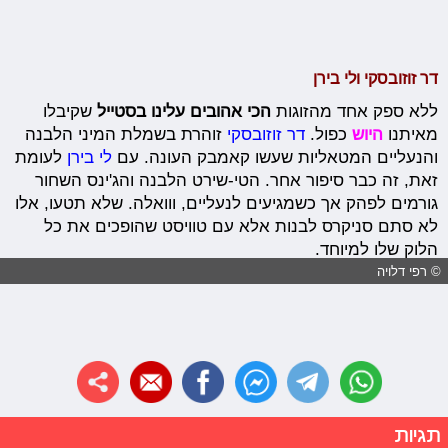
דר זוזובסקי ולי בירן
ללא ספק אחד מהזוגות
הכי אהובים עלינו בסטייל
שקיבלו
מאיתנו
היוש
כפול.
דר זוזובסקי
זוהרת בשמלת המיני הלבנה
והנעליים המטאליות שעשו קאמבק העונה. עם
לי בירן
לעומת
זאת, זה כבר סיפור אחר. הטי-שירט הלבנה והג'ינס השחור
גורמים לפהק אך כשמגיעים לנעליים, ווואלה. שלא תטעו, אלו
לא סתם סניקרס לבנות אלא עם טוויסט שהופכים את כל
הלוק שלו למיוחד.
© רפי דלויה
תגיות