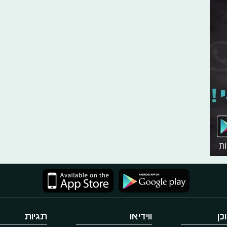
כן
ווידיאו
תגיות