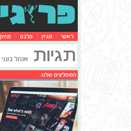
ראשי
מגזין
סלבס
מוזיק
תגיות
אנחל בונני
המומלצים שלנו: