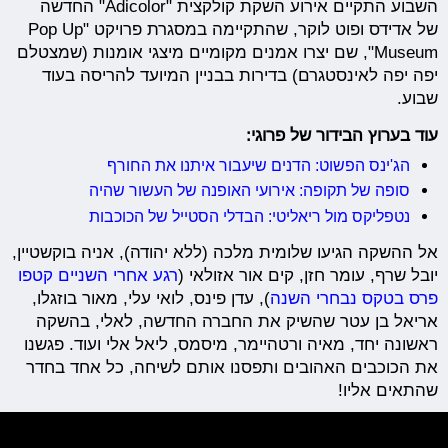
השבוע התקיים אירוע השקת קולקצית "Adicolor" החדשה
של אדידס ופוט לוקר, שהתקיימה במסגרת פרויקט "Pop Up
Museum", שם יצרו אמנים מקומיים מיצגי אומנות (שמצטלם
יפה יפה לאינסטגרם) בדירות בבניין המיועד להריסה בעוד
שבוע.
עוד בערוץ הבידור של פרוגי:
הג'ינס הפשוט: הדנים שיעבור איתנו את החורף
סופה של תקופה: אירועי האופנה של העשור שהיה
נטפליקס מול ריאליטי: הבדלי הסטייל של הכוכבות
אל ההשקה הגיעו שלומית מלכה (ללא יהודה), אניה בוקשטיין,
יובל שרף, עומר חזן, קים אור אזולאי (
רגע אחרי השניים קטפו
פרס בטקס נבחרי השנה
), עדן פינס, לואי עלי, מאור בוזגלו,
אריאל בן עטר שהשיק את החברה החדשה, לאלי, בהשקה
ראשונה יחד, מאיה ורטהיימר, מיסמס, ליאל אלי ועוד. פגשנו
את הכוכבים האהובים ותפסנו אותם לשיחה, כל אחד בחדר
שהתאים אליו!