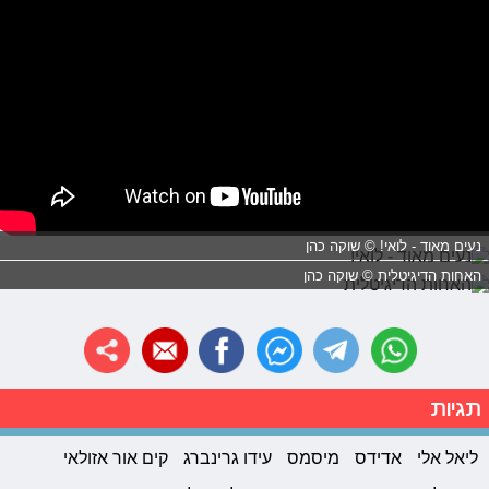
נעים מאוד - לואי! © שוקה כהן
האחות הדיגיטלית © שוקה כהן
תגיות
ליאל אלי
אדידס
מיסמס
עידו גרינברג
קים אור אזולאי