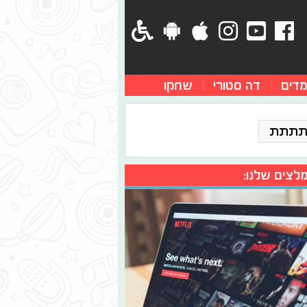
מדים
דה סטורי
שחקו
תתתת
לצים שלנו: