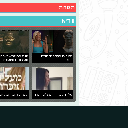
תגובות
ווידיאו
מאחורי הקלעים: טירה
חיית החושך - בעקבו
רדופה
הסיפורים הקסומים
טליה עובדיה - מעלים זיכרון
עומר נודלמן - מעלים 