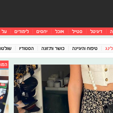
ה
דיגיטל
סטייל
אוכל
יחסים
לימודים
על 
ינג
טיפוח והיגיינה
כושר ותזונה
הסטודיו
שולטו
המומ