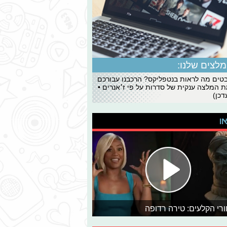
לצים שלנו:
ים מה לראות בנטפליקס? הרכבנו עבורכם
 המלצה ענקית של סדרות על פי ז׳אנרים •
כן)
או
רי הקלעים: טירה רדופה