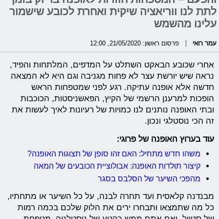
לתת לנו ווריאציה שיקית ואחרת לכובע שישמור
עלינו מהשמש
עמר רואי
פרסום ראשון: 21/05/2020, 12:00
אחרי שכובע הבאקט השתלט על המדפים, המלתחות והפיד,
נראה שיש יורשת עצר לא פחות מגניבה וגם היא לא המצאה
חדשה אלא אופנה עתיקה. רגע לפני שמטפחות הראש
הופכות למרענן הרשמי של הקיץ, הפאשניסטות, הכוכבות
ובתי האופנה נותנים לנו כמויות של רעיונות לאיך לעשות את
זה הכי נוסטלגי ונכון.
עוד בערוץ האופנה של פרוגי:
משהו חדש מתחיל: האם זהו סופן של תצוגות האופנה?
קיצור תולדות האופנה: אבולוציית הכובעים של המאה
מהפכי השיער של הסלבס בסגר
מבנדנה קלאסית ועד תחרה לבנה, על כל השיער או מתחתיו,
כל מה שתמצאו ותבחרו ירים את הלוק שלכם בכמה רמות
של סטייל. ואם אתם ממש בקטע של נוסטלגיה, מטפחת