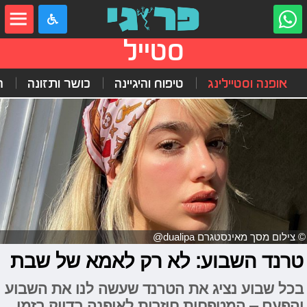
סטייל
אופנה וסטיילינג
טיפוח והיגיינה
כושר ותזונה
ה
© צילום מסך מאינסטגרם dualipa@
טרנד השבוע: לא רק לאמא של שבת
בכל שבוע נציג את הטרנד שעשה לנו את השבוע
והפעם – המטפחות חוזרות לאופנה בדיוק בזמן