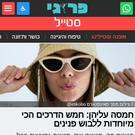
סטייל
אופנה וסטיילינג
טיפוח והיגיינה
כושר ותזונה
ה
© צילום מסך מאינסטגרם etikobo@
חמסה עליהן: חמש הדרכים הכי
מיוחדות ללבוש פנינים