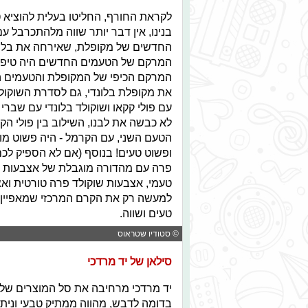
לקראת החורף, החליטו בעלית להוציא ט
בנינו, אין דבר יותר שווה מלהתכרבל ע
המרקם של הטעמים החדשים היה טיפה ד
המרקם הכיפי של המקופלת והטעמים הח
את מקופלת בלונדי, גם לסדרת השוקולד
עם פולי קקאו ושוקולד בלונדי עם שברי
לא כבשה את לבנו, השילוב בין פולי הק
הטעם השני, עם הקרמל - היה פשוט מוש
ופשוט טעים! בנוסף (אם לא הספיק לכ
פרה עם מהדורה מוגבלת של אצבעות ב
טעמי, אצבעות שוקולד פרה טורטית וא
למעשה רק את הקרם המרכזי שמאפיין כל
טעים ושווה.
© סטודיו שטראוס
סילאן של יד מרדכי
בדומה לדבש, מהווה ממתיק טבעי וניתן