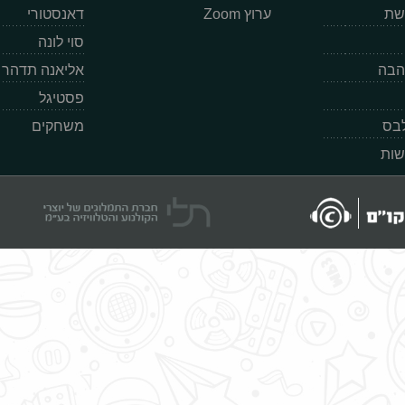
רשת
ערוץ Zoom
דאנסטורי
סוי לונה
הבה
אליאנה תדהר
פסטיגל
לבס
משחקים
שות