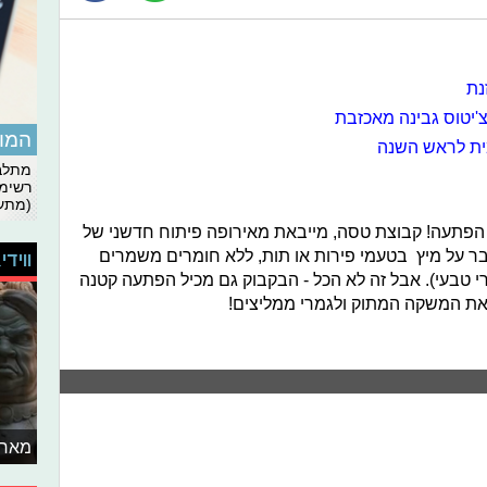
נת
המומ
ית לראש השנה
מתלבט
רשימת
(מתעד
הפתעה! קבוצת טסה, מייבאת מאירופה פיתוח חדשני של
דים, ה-Surprise drink. מדובר על מיץ בטעמי פירות או תות, ללא חומרים משמרים
ווידי
 (כל בקבוק מכיל 20% רכז פרי טבעי). אבל זה לא הכל - הבקבוק גם מכיל הפתעה קטנה
ו את המשקה המתוק ולגמרי ממליצים!
מאחו