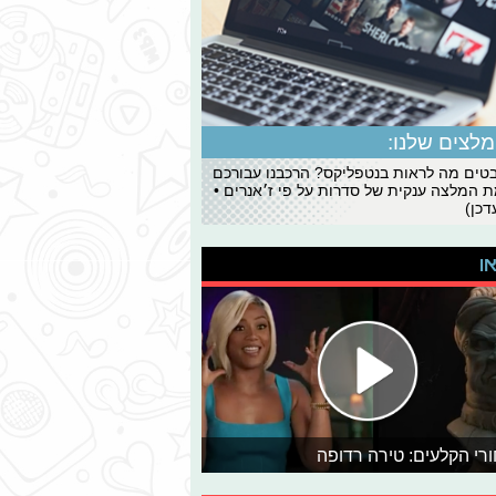
לצים שלנו:
ים מה לראות בנטפליקס? הרכבנו עבורכם
 המלצה ענקית של סדרות על פי ז׳אנרים •
כן)
או
רי הקלעים: טירה רדופה