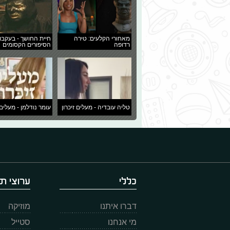
מאחורי הקלעים: טירה
חיית החושך - בעקבו
רדופה
הסיפורים הקסומים
טליה עובדיה - מעלים זיכרון
עומר נודלמן - מעלים 
כללי
ערוצי תו
דברו איתנו
מוזיקה
מי אנחנו
סטייל