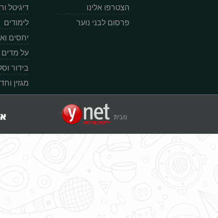
הצטרפו אלינו
דיגיטל ו
פרסום לבני נוער
לימודים
יחסים וא
על מדים
בידור וס
מגזין וחד