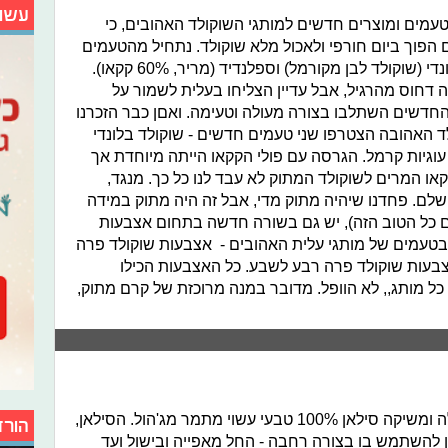
עשו
עמים ומוצרים חדשים למותגי השוקולד האהובים, כי
ם הפוך ביום חורפי ולאכול מלא שוקולד. נתחיל מהטעמים
החדשים של מקופלת, שאירחה את בלונדי (שוקולד לבן מקורמל) וספלנדיד (מריר, 60% קקאו).
חוס מהרגיל, אבל עדיין הצליחו בעלית לשמור על
דשים השתלבו בצורה מעולה וטעימה. ואםן כבר הזכרנו
 האהובה הצטרפו שני טעמים חדשים - שוקולד בלונדי
 עוגיות קרמל. הגרסה עם פולי הקקאו הייתה מיוחדת אך
קאו המרים לשוקולד המתוק לא עבד לנו כל כך. מנגד,
לם. פחדנו שיהיה מתוק מדי, אבל זה היה מתוק במידה
ם כל הטוב הזה), יש גם בשורה חדשה בתחום אצבעות
טעמים של מותגי עלית האהובים - אצבעות שוקולד פרה
צבעות שוקולד פרה רבע לשבע. כל האצבעות הכילו
 מותג,, לא הוופל. מדובר במנה מרוכזת של קרם מתוק,
יד מרדכי מרחיבה את סל המוצרים שלה ומשיקה סילאן 100% טבעי עשוי מתמר מג'הול. הסילאן,
הורד
 להשתמש בו בצורה רחבה - החל מאפייה ובישול ועד