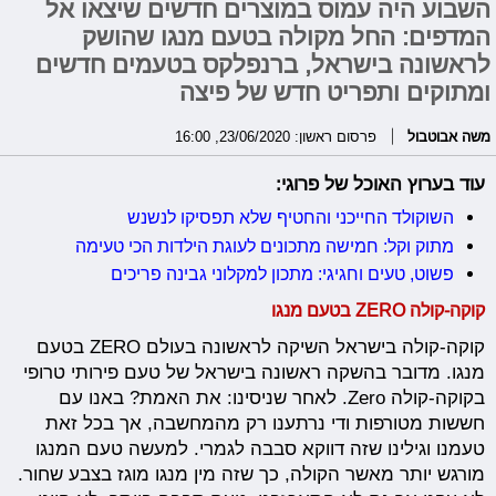
השבוע היה עמוס במוצרים חדשים שיצאו אל
המדפים: החל מקולה בטעם מנגו שהושק
לראשונה בישראל, ברנפלקס בטעמים חדשים
ומתוקים ותפריט חדש של פיצה
משה אבוטבול
פרסום ראשון: 23/06/2020, 16:00
עוד בערוץ האוכל של פרוגי:
השוקולד החייכני והחטיף שלא תפסיקו לנשנש
מתוק וקל: חמישה מתכונים לעוגת הילדות הכי טעימה
פשוט, טעים וחגיגי: מתכון למקלוני גבינה פריכים
קוקה-קולה ZERO בטעם מנגו
קוקה-קולה בישראל השיקה לראשונה בעולם ZERO בטעם
מנגו. מדובר בהשקה ראשונה בישראל של טעם פירותי טרופי
בקוקה-קולה Zero. לאחר שניסינו: את האמת? באנו עם
חששות מטורפות ודי נרתענו רק מהמחשבה, אך בכל זאת
טעמנו וגילינו שזה דווקא סבבה לגמרי. למעשה טעם המנגו
מורגש יותר מאשר הקולה, כך שזה מין מנגו מוגז בצבע שחור.