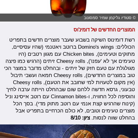
© סטודיו גליקמן שמיר סמסונוב
המוצרים החדשים של דומינ'וס
רשת דומינוס השיקה בשבוע שעבר מוצרים חדשים בתפריט
הכוללים: Domino's wings ברוטב ויאטנמי (שהיו עסיסיים,
מתוקים וטעימים), Chicken bites עם מגוון רטבים (היו
טעימים אך לא 'עפנו'), Cheesy rolls זיתים (הרגיש כמו פיצה
מגולגלת עם טעם חזק של זיתים - ובהחלט מדובר במוצר הכי
טוב במוצרים החדשים), Cheesy rolls חמאה ועשבי תיבול
(אין מקום לטעויות למי שחובב את הטעם), Cheesy rolls
טבעוני, גרסא חדשה ללחם שום שבהחלט הייתה ערבה לחיך
והוסיפה לכל החוויה, ו-Cinnamon bites עם רוטב אייסינג וניל
(קינוח שהרגיש קצת אנמי עם רוטב מתוק מדי). בסך הכל
מוצרים טעימים וטובים, לא כולם הכרחיים בתפריט אבל
בהחלט שווה לנסות.
ציון: 8/10