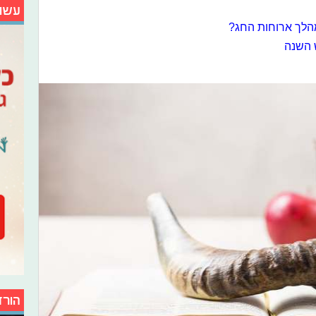
עשו
מהלך ארוחות החג?
הורד