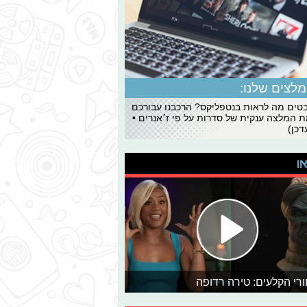
לצים שלנו:
ים מה לראות בנטפליקס? הרכבנו עבורכם
 המלצה ענקית של סדרות על פי ז׳אנרים •
כן)
או
רי הקלעים: טירה רדופה