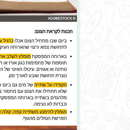
© ADOBESTOCK
הכנות לקראת הצום:
ביום שבו מתחיל הצום אכלו
כרגיל 
לתחושת צמא ורצוי שהארוחה העיק
בארוחה המפסקת
מומלץ לשלב את 
תוספות של פחמימות כגון אורז או תפ
טחינה או אגוזים. עיכולו האיטי של 
נוצרת תחושת שובע לאורך זמן.
הקפידו על שתייה
של מים גם ביום ש
שלא תתחילו את הצום עם מחסור בנו
מלהגזים בשתייה בארוחה המפסקת ע
וכבדות לא נעימה.
מומלץ להימנע משתיית קפה, קולה 
הפרשת הנוזלים מהגוף.