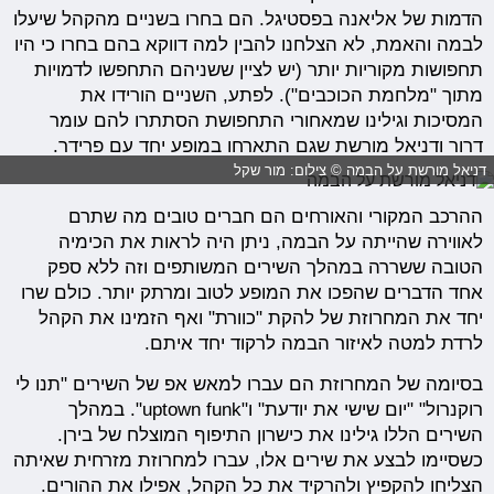
הדמות של אליאנה בפסטיגל. הם בחרו בשניים מהקהל שיעלו
לבמה והאמת, לא הצלחנו להבין למה דווקא בהם בחרו כי היו
תחפושות מקוריות יותר (יש לציין ששניהם התחפשו לדמויות
מתוך "מלחמת הכוכבים"). לפתע, השניים הורידו את
המסיכות וגילינו שמאחורי התחפושת הסתתרו להם עומר
דרור ודניאל מורשת שגם התארחו במופע יחד עם פרידר.
דניאל מורשת על הבמה © צילום: מור שקל
ההרכב המקורי והאורחים הם חברים טובים מה שתרם
לאווירה שהייתה על הבמה, ניתן היה לראות את הכימיה
הטובה ששררה במהלך השירים המשותפים וזה ללא ספק
אחד הדברים שהפכו את המופע לטוב ומרתק יותר. כולם שרו
יחד את המחרוזת של להקת "כוורת" ואף הזמינו את הקהל
לרדת למטה לאיזור הבמה לרקוד יחד איתם.
בסיומה של המחרוזת הם עברו למאש אפ של השירים "תנו לי
רוקנרול" "יום שישי את יודעת" ו"uptown funk". במהלך
השירים הללו גילינו את כישרון התיפוף המוצלח של בירן.
כשסיימו לבצע את שירים אלו, עברו למחרוזת מזרחית שאיתה
הצליחו להקפיץ ולהרקיד את כל הקהל, אפילו את ההורים.