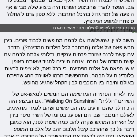
השלישייה לבמה היה השיר "אלף כבאים" שבמקור מבצע גידי
גוב. אפשר להגיד שהביצוע הפותח היה ביצוע שלא מבייש אף
הופעה של זמר גדול בהיכל התרבות וללא ספק גרם ל'אחלה'
סיפתח למופע המקפיץ.
מחדר החזרות למופע © צילום מסך מהאינסטגרם
חשוב לציין, שהשלושה עלו לבמה מחופשים לכבוד פורים. בירן
חבש פאה של אלזה (מתחבר לכל הילדות המדינה?), תדהר
עם קשת לבנה שזורת פרחים ענקיים, ודלומי עלתה לבמה עם
קשת חמודה של נמרה. אנחנו חייבים להגיד שאותנו באופן
אישי הפאה של אלזה הפתיעה, כי בכל זאת, לא ציפינו לראות
בלונדינית על הבמה. התחפושות תרמו לאווירת החג שהייתה
באולם וחיברו בין הכוכבים לבין הקהל שהגיע מחופש.
מיד לאחר הפתיחה המרשימה הם המשיכו למאש-אפ של
השירים "חללית" ו"Walking On Sunshine". גם הביצוע הזה
הוכיח לנו שהם יודעים מה הם עושים ושהם לגמרי מתאימים
לאולם המכובד שבו הם הופיעו. בסיומו של השיר סיפר בירן
על האירוע המרגש שקרה להם כמה שעות לפני, הוא כמובן
דיבר על כך שההרכב קיבל אלבום זהב על אלבום המופע
שהוציאו וניתן היה לראות את התרגשותם של החבורה כי אתם