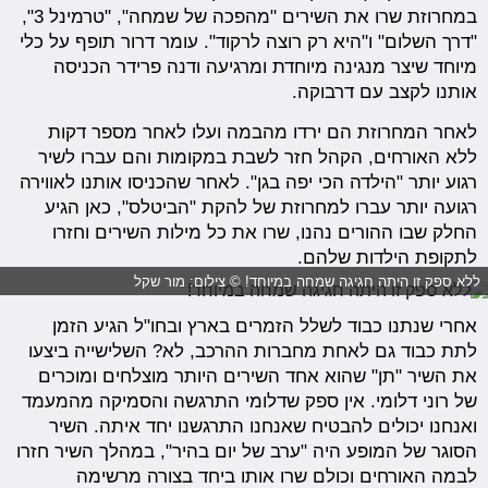
במחרוזת שרו את השירים "מהפכה של שמחה", "טרמינל 3",
"דרך השלום" ו"היא רק רוצה לרקוד". עומר דרור תופף על כלי
מיוחד שיצר מנגינה מיוחדת ומרגיעה ודנה פרידר הכניסה
אותנו לקצב עם דרבוקה.
לאחר המחרוזת הם ירדו מהבמה ועלו לאחר מספר דקות
ללא האורחים, הקהל חזר לשבת במקומות והם עברו לשיר
רגוע יותר "הילדה הכי יפה בגן". לאחר שהכניסו אותנו לאווירה
רגועה יותר עברו למחרוזת של להקת "הביטלס", כאן הגיע
החלק שבו ההורים נהנו, שרו את כל מילות השירים וחזרו
לתקופת הילדות שלהם.
ללא ספק זו היתה חגיגה שמחה במיוחד! © צילום: מור שקל
אחרי שנתנו כבוד לשלל הזמרים בארץ ובחו"ל הגיע הזמן
לתת כבוד גם לאחת מחברות ההרכב, לא? השלישייה ביצעו
את השיר "תן" שהוא אחד השירים היותר מוצלחים ומוכרים
של רוני דלומי. אין ספק שדלומי התרגשה והסמיקה מהמעמד
ואנחנו יכולים להבטיח שאנחנו התרגשנו יחד איתה. השיר
הסוגר של המופע היה "ערב של יום בהיר", במהלך השיר חזרו
לבמה האורחים וכולם שרו אותו ביחד בצורה מרשימה