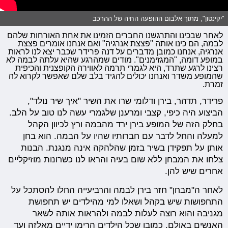
"יקינטון", מתוך אלבום ההופעה החיה של ההרכב
לאחר שבכינו והתרגשנו החברים הזמינו את אחת האורחות שלהם
לבמה, הם כינו אותה "פצצת אנרגיה" ואם אנחנו אומרים פצצת
אנרגיה, אנחנו כמובן מדברים על דנה פרידר שכבר יצא לנו לראות
במופע דומה, "המגזימנים". מודים שמהרגע שהיא עלתה לבמה לא
רצינו לרגע שתרד, היא לגמרי תרמה לאווירה הקופצנית והכיפית
שהמופע משדר ואנחנו יכולים להגיד בלב שלם שאפשר לקרוא לה
זמרת.
פרידר, תדהר, בירן ודלומי שרו את השיר "איך שיר נולד",
הביצוע היה כיפי, קצבי ומרענן שלגמרי עשה לנו טוב על הלב.
בחלק הזה של המופע בירן ירד מהבמה ורץ לכיוון הקהל
למעלה והחל לדבר עם חברותיו שהיו על הבמה. הוא בחן
אותן על תפקידן בשיר בזמן שהלהקה אינה מנגנת. הבנות
צלחו את המבחן ללא שום בעיה והראו לנו כשרונות מוזיקליים
אחרים שיש להן.
לאחר ה"מבחן" חזר בירן לבמה והרביעייה החלו להסתכל על
התחפושות שיש בקהל ושאלו למי מהילדים יש תחפושת
מגניבה והוא רוצה לעלות לבמה ולהראות אותה לשאר
האנשים באולם. כמובן שכל הילדים הרימו ידיים מאלזה ועד