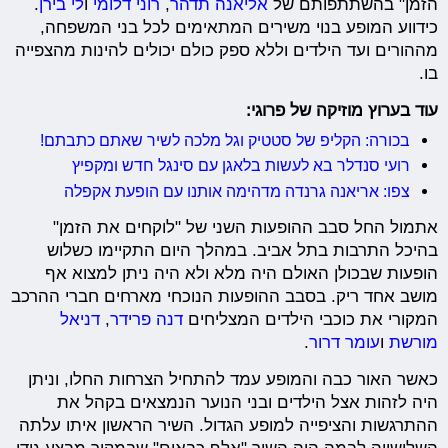
הזמן" בהשתתפותם של
אליאנה תדהר
,
רוני דלומי
ו
לי בירן
.
כידווע המופע בנוי משירים המתאימים לכל בני המשפחה,
מההורים ועד הילדים וללא ספק כולם יכולים להינות מהצפייה
בו.
עוד בערוץ מוזיקה של פרוגי:
בכורה: הקליפ של סטטיק וגל מלכה לשיר שאתם כתבתם!
רועי סנדלר בא לעשות בלאגן עם סינגל חדש ומקפיץ
צפו: אריאנה גרנדה מדהימה אותנו עם הופעת אקפלה
אתמול החל סבב ההופעות השני של "לוקחים את הזמן"
בהיכל התרבות בתל אביב. במהלך היום התקיימו כשלוש
הופעות שבכולן האולם היה מלא ולא היה ניתן למצוא אף
מושב אחד ריק. בסבב ההופעות הנוכחי מארחים חברי ההרכב
המקורי את כוכבי הילדים המצליחים
דנה פרידר
,
דניאל
מורשת
ו
עומר דרור
.
כאשר האור כבה והמופע עמד להתחיל הצרחות החלו, וניתן
היה לזהות אצל הילדים ובני הנוער הנמצאים בקהל את
ההתרגשות והציפייה למופע הגדול. השיר הראשון איתו עלתה