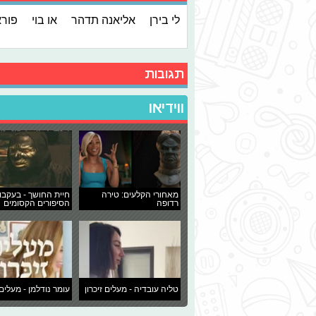
לי בירן
אליאנה תדהר
או בוי
פור
תגובות
ווידיאו
מאחורי הקלעים: טירה
חיית החושך - בעקבו
רדופה
הסיפורים הקסומים
טליה עובדיה - מעלים זיכרון
עומר נודלמן - מעלים 