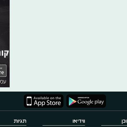
כן
ווידיאו
תגיות