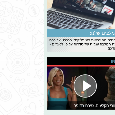
לצים שלנו:
ים מה לראות בנטפליקס? הרכבנו עבורכם
 המלצה ענקית של סדרות על פי ז׳אנרים •
כן)
או
רי הקלעים: טירה רדופה