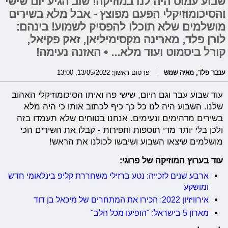
שבוע עמוס היה לנו במוזיקה! שוב הגיע יום שישי
והסיכומוזיקלי הפעם מפוצץ - אבל מלא בשירים
מושלמים שלא תוכלו להפסיק לשמוע! בינהם:
לורן פלד, מארינה מקסימיליאן, זאק פקיאל,
קורל ביסמוט ועוד מלא... • האזנה נעימה!
ענבר פלד
,
מאיה שמש
פרסום ראשון: 13/05/2022, 13:00
עוד שבוע עבר וגם היום, שישי פה ואיתו הסיכומוזיקלי האהוב
שלנו. השבוע היה לנו כל כך כיף לכתוב אותו כי היה מלא
בשירים מדהימים ונעימים. אנחנו בטוחים שלא תעמדו בזה
ולכן בלי יותר מדי תוספות וחפירות - קבלו את השירים הכי
מושלמים שיצאו השבוע ושיבשו לכולנו את הראש!
עוד בערוץ המוזיקה של פרוגי:
ארבע שנים לזכייה: נטע ברזילי משחררת קליפ בינלאומי חדש
ומושקע
אירוויזיון 2022: הכירו את המתחרים של מיכאל בן דוד
מארון 5 בישראל: "הופיעו מכל הלב"