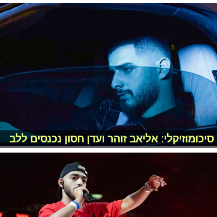
סיכומוזיקלי: אליאב זוהר ועדן חסון נכנסים ללב