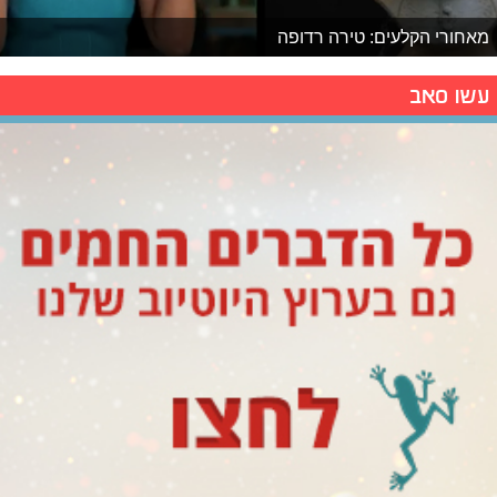
מאחורי הקלעים: טירה רדופה
עשו סאב