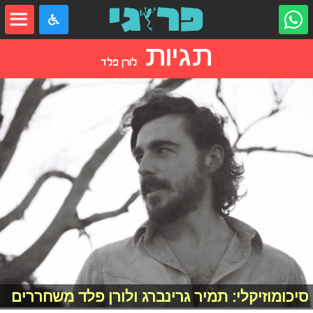
תגיות
לורן פלד
סיכומוזיקלי: תמיר גרינברג ולורן פלד משחררים