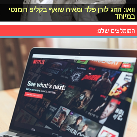
וואו: הזוג לורן פלד ומאיה שואף בקליפ רומנטי
במיוחד
המומלצים שלנו: