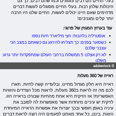
בעלי החיים הם רבים ומגוונים וכמו שהם רבים, כך גם
היכולות שלהן רבות. בעלי החיים מסוגלים לעשות דברים
מדהימים שאם היינו יכולים לעשות, החיים שלנו היו הרבה
יותר קלים ומגניבים!
עוד בערוץ המגזין של פרוגי:
אוסטרליה בלהבות: חצי מיליארד חיות נספו
כשסוער בפנים: כך תצליחו להירגע גם כשאתם במצב הכי
עצבני שלכם
לא רק אצלנו: 5 ממשלות ברחבי העולם שמתפקדות יותר גרוע
משלנו
© adobestock
ראייה של 360 מעלות
ראייה היא חלק מגדול מחיינו, ובלעדיה קשה לחיות. תארו
לכם מה זה לראות ב360 מעלות, לראות מכל הצדדים והזוויות
האפשריות! אז הזיקית היא אחת מהחיות שבורכו בראייה הזו.
לזיקית יש עיניים מיוחדות אשר מאפשרות לה לסובב את
עיניה באופן חופשי ובכך יוצרות את אפשרות הראייה המיוחדת
הזאת. ביננו, כל אחד מאתנו לפעמים היה רוצה לראות דברים