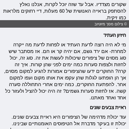
שקורים מצדדיו. אבל עד שזה יוכל לקרות, אנלנו נאלץ
להסתפק בראייה האנושית של 60 מעלות, דיי רחוקים מלראות
כמו זיקית.
© צילום מסך מיוטיוב
חיזיון העתיד
מי לא היה רוצה לדעת העתיד או לפחות לדעת מה ייקרה
למחרת- אם ירד גשם, אם יהיה קר או חם. אז מסתבר שיש
סוג מסוים של ציפורים שיכולות לעשות את זה. סוג זה, יכול
לחזות ולצפות סערות כמה ימים לפני שהן קורות. איך זה
קרה? החוקרים ידעו שהציפורים אמורות להגיע למקום מסוים,
אך הן הופתעו לגלות שהן עקפו את אותו מקום ועפו למקום
אחר. להפתעת החוקרים, כמה ימים אחרי התחוללה סערה
קשה. אז לחזות סערות גשמים? זה היה יכול להציל ולעזור כל
אחד ואחד מאתנו.
ראיית צבעים שונים
עוד יכולת מדהימה של הציפורים היא ראיית צבעים שונים.
יכולת זו בעיקר מדברת אל הטיפוסים האומנותיים שבינינו.