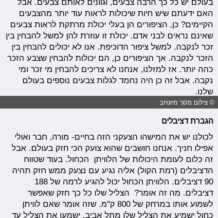
בעולם יש כל כך הרבה צבעים, וגוונים לאותם צבעים. אבל
האם ידעתם שיש חיות שיכולות לראות עוד יותר מהצבעים
הקיימים? כן, הציפורים הן בעלי יכולת מרתקת לראות צבעים
שאינם נראים לבני אדם. יכולת זו עוזרת להן למשל להבחין בין
זכר לנקבה. למשל ציפור הדוכיפת. אנו לא יכולים להבחין בין
הזכר לנקבה. אך הציפורים כן, הם יכולות להבחין שצבע הזכר
כהה יותר. אז למזלנו, אנחנו לא צריכים להבחין מי זכר ומי
נקבה. אבל זה כן היה נחמד לגלות צבעים נוספים בעולם
שלנו.
© צילום מסך מיוטיוב
הגברת דציבלים
לכולנו יש את המישהו הצעקני הזה בחיים- מורה, חבר ואולי
אפילו חניך. אנחנו חושבים שהוא צועק הכי חזק בעולם. אבל
זה כלום לעומת היכולות של הלוויתן הכחול. בעוד שטווח
הדציבלים (רמת הקול) אליה נגיע עם נצעק ממש חזק תהיה
90 דציבלים. הלוויתן הכחול יכול להגיע לרמה של 188
דציבלים. מה זה אומר? הצליל שלו כל כך חזק שאפשר
לשמוע אותו במרחק של 800 ק"מ. שזה אומר שאם לוויתן
כחול ישמיע את הצליל שלו מתל אביב, ישמעו את הצליל עד