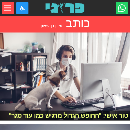
כותב
עידן בן שאנן
טור אישי: "החופש הגדול מרגיש כמו עוד סגר"