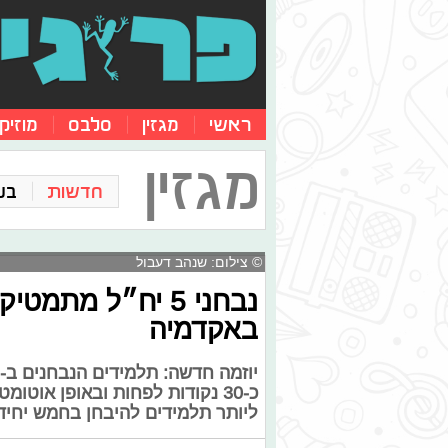
ראשי
מגזין
סלבס
מוזיק
מגזין
חדשות
בע
© צילום: שנהב דעבול
באקדמיה
כ-30 נקודות לפחות ובאופן אוטו
ליותר תלמידים להיבחן בחמש יחידות. הבונוס