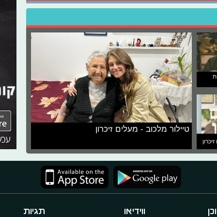
ת
טיילור מלכוב - מעלים זיכרון
זיכרון
כן
ווידיאו
תגיות