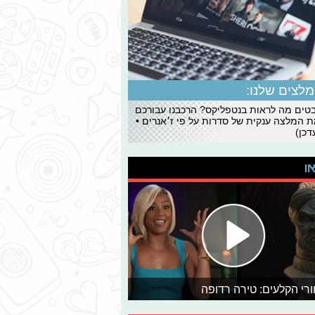
לצים שלנו:
ים מה לראות בנטפליקס? הרכבנו עבורכם
 המלצה ענקית של סדרות על פי ז׳אנרים •
כן)
או
רי הקלעים: טירה רדופה