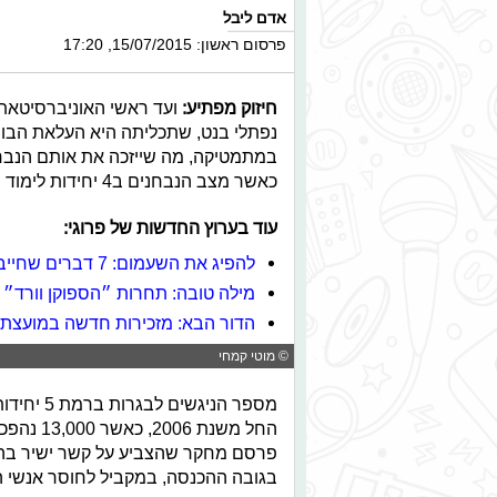
אדם ליבל
פרסום ראשון: 15/07/2015, 17:20
חיזוק מפתיע:
ועד ראשי האוניברסיטאת ה
כאשר מצב הנבחנים ב4 יחידות לימוד ישאר זהה, והתלמידים ייזוכו ב-12.5 נקודות בלבד.
עוד בערוץ החדשות של פרוגי:
להפיג את השעמום: 7 דברים שחייבים לעשות בחופשה
מילה טובה: תחרות ״הספוקן וורד״
הדור הבא: מזכירות חדשה במועצת 
© מוטי קמחי
בגובה ההכנסה, במקביל לחוסר אנשי ה