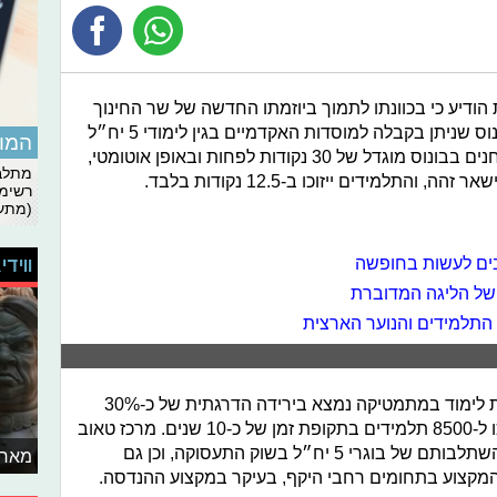
ודיע כי בכוונתו לתמוך ביוזמתו החדשה של שר החינוך
נפתלי בנט, שתכליתה היא העלאת הבונוס שניתן בקבלה למוסדות האקדמיים בגין לימודי 5 יח״ל
המומ
במתמטיקה, מה שייזכה את אותם הנבחנים בבונוס מוגדל של 30 נקודות לפחות ובאופן אוטומטי,
מתלבט
רשימת
(מתעד
ווידי
 של הליגה המדוברת
התלמידים והנוער הארצית
מספר הניגשים לבגרות ברמת 5 יחידות לימוד במתמטיקה נמצא בירידה הדרגתית של כ-30%
החל משנת 2006, כאשר 13,000 נהפכו ל-8500 תלמידים בתקופת זמן של כ-10 שנים. מרכז טאוב
פרסם מחקר שהצביע על קשר ישיר בהשתלבותם של בוגרי 5 יח״ל בשוק התעסוקה, וכן גם
מאחו
מקצוע בתחומים רחבי היקף, בעיקר במקצוע ההנדסה.