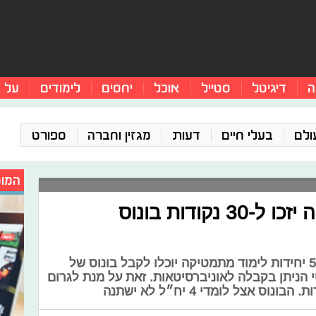
ה
דיגיטל
סטייל
אוכל
יחסים
לימודים
על 
ולם
בעלי חיים
דעות
מגזין וחברה
ספורט
המומ
נבחני 5 יח״ל מתמטיקה יזכו ל-30 נקודות בונוס
יוזמה חדשה: תלמידים הנבחנים ב-5 יחידות לימוד מתמטיקה יוכלו לקבל בונוס של
מטי הניתן בקבלה לאוניברסיטאות. זאת על מנת לגרום
 אצל לומדי 4 יח״ל לא ישתנה