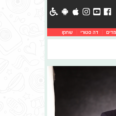
מדים
דה סטורי
שחקו