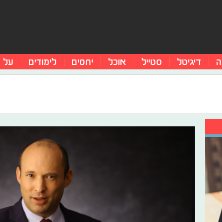
ה
דיגיטל
סטייל
אוכל
יחסים
לימודים
על 