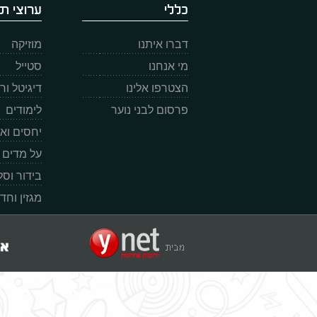
כללי
ערוצי תו
דברו איתנו
מוזיקה
מי אנחנו
סטייל
הצטרפו אלינו
דיגיטל ו
פרסום לבני נוער
לימודים
יחסים וא
על מדים
בידור וס
מגזין וחד