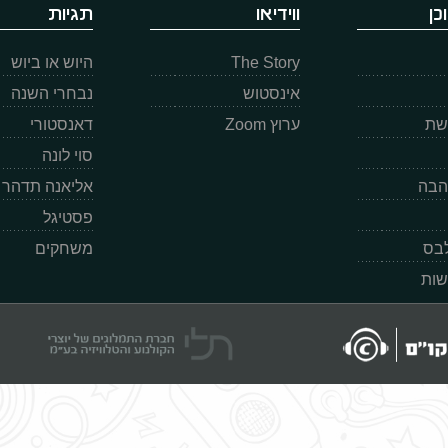
כן
ווידיאו
תגיות
The Story
היוש או ביוש
אינסטוש
נבחרי השנה
רשת
ערוץ Zoom
דאנסטורי
סוי לונה
הבה
אליאנה תדהר
פסטיגל
לבס
משחקים
שות