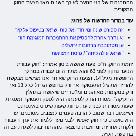
ההתבגרות של בני הנוער לאורך השנים מאז הצעת החוק
המקורית.
עוד במדור החדשות של פרוגי:
"זה ספורט שונה ומיוחד": אליפות ישראל בטיפוס על קיר
"אין דרך אחרת להפסיק את ההתמכרות המוגזמת הזו"
יען מסתובבת ברחובות ירושלים
"ישראל עולה כיתה" / גרסת המציאות
יוזמת החוק, ח"כ יפעת שאשא ביטון אמרה: "חוק עבודת
הנוער נחקק לפני 63 והוא מתיר היום עבודה במהלך
החופשות מגיל 14. הצעת החוק שאותה אנו מגישים מבקשת
להוריד את גיל התעסוקה אך ורק בחופש הגדול לגיל 13 ואך
ורק במקומות מאורגנים ומ?סדרים שיאושרו בתהליך
החקיקה". מטרת החוק לטענתה היא לספק תעסוקה ומסגרת
שעות מסודרת לבני נוער, פחות שעות שיטוט באינטרנט
ושיעמום דבר שמוביל הרבה פעמים למצבים מסוכנים. עוד
היא טוענת, כי החוק יאפשר לבני נוער ללמוד את ערך העבודה
ולקחת אחריות ומחויבות כתוצאה מההתחייבות לשגרת עבודה
בחופשת הקיץ.