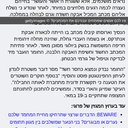
נראים מושלמים, אלא ששגרת ה"אושר והעושר" בחייהם
נעצרה לכמה רגעים מלחיצים במיוחד, לאחר שנודע כי נשלח
אליהם מכתב המכיל אבקה חשודה וגרם לבהלה בממלכה.
אין לכם אנשים שפותחים עבורכם את המכתבים? © gettyimages
הנסיך וארוסתו קיבלו מכתב בו הייתה לכאורה אבקת
אנתרקס, או בשמה העברי גחלת, שהינה מחלה זיהומית
חריפה המשמשת בנשק ביולוגי מסוכן מאוד. לאחר פתיחת
המכתב החשוד וחשיפת האבקה הלבנה, החומר הועבר מיד
לבדיקה וטיפול של גורמי הבטחון.
"החומר נבדק ונמצא כחסר חשד" מסר דובר משטרת לונדון
לעיתון ההפינטגטון פוסט והוסיף: "בנוסף חוקרים השוטרים
את הטענה כי תקשורת זדונית מתחברת לאותה החבילה".
העיקר שמייגן והארי בסדר, וממשיכים להתכונן לחתונתם
המצופה שתתקיים ב-19 במאי.
עוד בערוץ המגזין של פרוגי:
BEWARE: הדברים שרצוי שתרחיקו מחיית המחמד שלכם
נערים או מבוגרים? בני הנוער שמשלבים בין מגוון תחומים