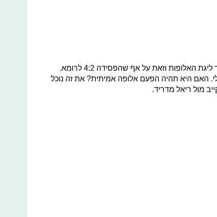
לאחר 11 שנים, תתחרה ליברפול בגמר ליגת האלופות וזאת על אף שהפסידה 4:2 לרומא.
ר 6:7 בסיכום הכללי. האם היא תהיה הפעם אלופה אמיתית? את זה נוכל