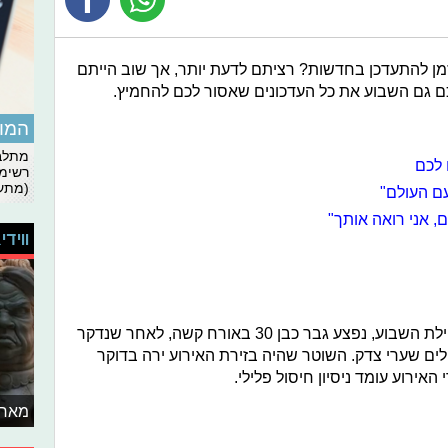
ן להתעדכן בחדשות? רציתם לדעת יותר, אך שוב הייתם
רכם גם השבוע את כל העדכונים שאסור לכם להחמיץ.
המומ
מתלבט
 לכם
רשימת
(מתעד
ם העולם"
, אני רואה אותך"
ווידי
באירוע הדקירה שאירע בירושלים בתחילת השבוע, נפצע גבר כבן 30 באורח קשה, לאחר שנדקר
ולים שערי צדק. השוטר שהיה בזירת האירוע ירה בדוקר
אירוע עומד ניסיון חיסול פלילי.
מאחו