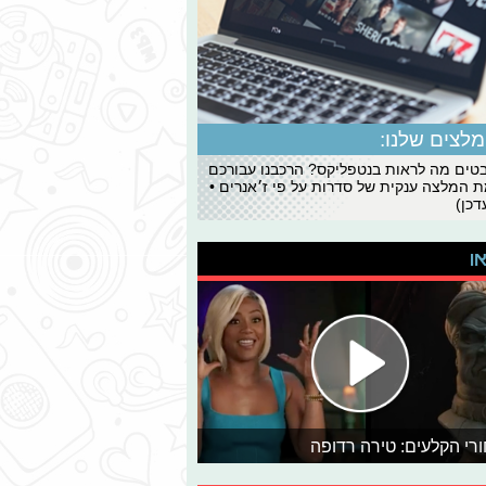
לצים שלנו:
ים מה לראות בנטפליקס? הרכבנו עבורכם
 המלצה ענקית של סדרות על פי ז׳אנרים •
כן)
או
רי הקלעים: טירה רדופה