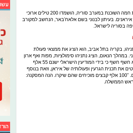
עשו
בתקיפה שהייתה בפרברי העיר הסורית חמה השוכנת במערב סוריה, הושמדו 200 טילים ארוכי
רגו 16 בני אדם, אשר 11 מהם איראנים. בעיתון לבנוני בשם אלאח'באר, הנחשב למקורב
פה בסוריה לישראל.
יהו, בקריה בתל אביב, הוא הציג את ממצאי פעולת
. במהלך הנאום, הציג נתניהו סימולציות, מפות ואף ארון
שכלל עשרות קלסרות ודיסקים. עוד הוא חשף חשף כי בידי המודיעין הישראלי ישנם 55 אלף
יטורים המפרטים את תכנית הגרעין ופעולותיה של איראן, וזאת בנוסף
ל-55 אלף המסמכים המצויים בקלסרים. "100 אלף קבצים מוכיחים שהם שיקרו. הנה המסקנה:
 ראש הממשלה.
הורד