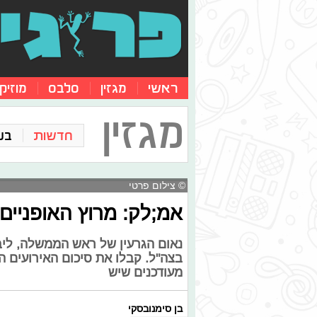
ראשי
מגזין
סלבס
מוזיק
מגזין
חדשות
בע
© צילום פרטי
אמ;לק: מרוץ האופניים
נאום הגרעין של ראש הממשלה, ליב
בצה"ל. קבלו את סיכום האירועים ה
מעודכנים שיש
בן סימנובסקי