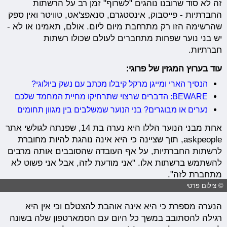
זה לא סוד שרובנו נוהגים "לשרוף" זמן רב על הרשתות
החברתיות - פייסבוק, אינסטגרם, סנאפצ'אט, טוויטר ואין ספק
שהרשימה הזו רק מתרחבת מיום ליום. אולם, תאמינו או לא -
יש בני נוער שפחות מתחברים לעולם שכולו רשתות
חברתיות.
עוד בערוץ המגזין של פרוגי:
הנסיך הארי ומייגן מרקל קיבלו מכתב עם נשק ביולוגי?
BEWARE: הדברים שרצוי שתרחיקו מחיית המחמד שלכם
נערים או מבוגרים? בני הנוער שמשלבים בין מגוון תחומים
אחת מבני הנוער הללו היא נערה בת 14, שפנתה לגולשי אתר
askpeople, תוך שציינה כי היא אינה נוהגת להיות מחוברת
לרשתות החברתיות, על אף העובדה שהסובבים אותה מרבים
להשתמש ברשתות אלו. "אני מודעת לזה, אבל אני פשוט לא
מתחברת לזה".
© צילום פרטי
הנערה מספרת כי היא אינה אוהבת להצטלם וכי אין היא
רגילה להסתובב במשך כל היום עם הסמארטפון שלה בשונה