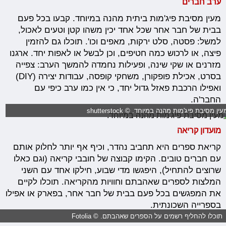
ערב חברים
מעין מסיבת פיג'מות ביתית מהנה במיוחד. קבעו בכל פעם
בבית של חבר אחר שכל אחד יכין משהו קטן וטעים לאכול,
למשל: פסטה, סלט ירקות, מאפים וכו'. תוכלו גם להזמין
פיצה, או לרכוש כמה חטיפים, וכן לבשל או לאפות יחד. ארגנו
מזרנים או שקי שינה, ופעילות נחמדה להמשך הערב: צפייה
בסרט, אכילת פופקורן, משחקי קופסה, עבודות יצירה (DIY)
ואפילו הרכבת פאזל גדול יחד, כי אין כמו ערב כיפי עם
החבר'ה.
עין מסיבת פיג'מות מהנה במיוחד. © shutterstock
מועדון קריאה
קריאת ספרים היא תחביב נהדר, וכיף אף יותר לחלוק אותם
עם חברים טובים. הקימו קבוצה של חובבי קריאה (וגם כאלו
שרוצים להתחיל), היפגשו מדי שבוע, חילקו אחד עם השני
המלצות לספרים שאהבתם וחוויות מהקריאה. תוכלו לקיים
את המפגשים בכל פעם בבית של חבר אחר, בפארק או אפילו
בספרייה השכונתית.
תוכלו להחליף רשמים על הספרים שאהבתם. © Fotolia