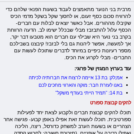
מרבית בני הנוער מתאמצים לעבוד בשעות הפנאי שלהם כדי
להרוויח סכום כסף זעום, או לחסוך שקל בשקל מדמי הכיס
שקיבלו מההורים. אבל כאשר יוצאים לבלות עם חברים-
הכסף עלול להתבזבז מבלי שבכלל ישימו לב. הדעה הרווחת
בקרב בני נוער היא שבילוי עם חברים הוא מטבעו דבר יקר,
אך למעשה, אפשר ליהנות גם בלי לבזבז! קיבצנו בשבילכם
מספר רעיונות כיפיים במיוחד לדברים שתוכלו לעשות עם
החברים- מבלי לקרוע את הכיס.
עוד בערוץ המגזין של פרוגי:
אמ;לק: בת 13 איימה לרצוח את חברותיה לכיתה
באנו לעזרת חבר: מוקה והארווי מחכים לכם
בת 14: "תמיד הייתי בעודף משקל"
להקים קבוצת ספורט
תוכלו להקים קבוצת חברים ולקבוע לצאת יחד לפעילות
ספורטיבית. תוכלו לעשות זאת אפילו באופן קבוע- פגישה אחר
הצהריים או בשעות הערב למשחק כדורסל, ריצה, הליכה
ואפילו רכיבה על אופניים. (תזכורת חשובה: לחבוש קסדה