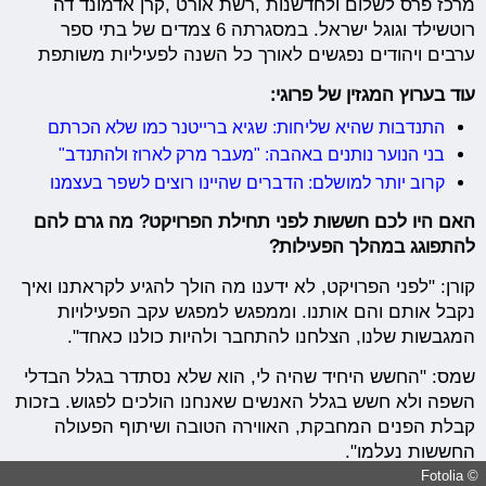
מרכז פרס לשלום ולחדשנות ,רשת אורט ,קרן אדמונד דה
רוטשילד וגוגל ישראל. במסגרתה 6 צמדים של בתי ספר
ערבים ויהודים נפגשים לאורך כל השנה לפעיליות משותפת
עוד בערוץ המגזין של פרוגי:
התנדבות שהיא שליחות: שגיא ברייטנר כמו שלא הכרתם
בני הנוער נותנים באהבה: "מעבר מרק לארוז ולהתנדב"
קרוב יותר למושלם: הדברים שהיינו רוצים לשפר בעצמנו
האם היו לכם חששות לפני תחילת הפרויקט? מה גרם להם
להתפוגג במהלך הפעילות?
קורן: "לפני הפרויקט, לא ידענו מה הולך להגיע לקראתנו ואיך
נקבל אותם והם אותנו. וממפגש למפגש עקב הפעילויות
המגבשות שלנו, הצלחנו להתחבר ולהיות כולנו כאחד".
שמס: "החשש היחיד שהיה לי, הוא שלא נסתדר בגלל הבדלי
השפה ולא חשש בגלל האנשים שאנחנו הולכים לפגוש. בזכות
קבלת הפנים המחבקת, האווירה הטובה ושיתוף הפעולה
החששות נעלמו".
© Fotolia