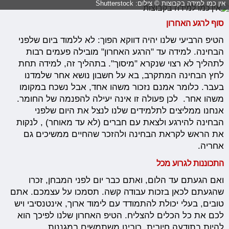
אין כמו למידה בקבוצות © צילום: Shutterstock
סוף לרגע האחרון
הטיפ הרביעי שלנו יהיה דווקא הפוך: לא ללמוד ביום שלפני
הבחינה. למידה עד "הרגע האחרון" מובילה פעמים רבות
לתהליך לא רצוי שנקרא "מיסוך". בתהליך זה, למידה תחת
לחץ הבחינה המתקרב, בא על חשבון נושא אחר שלמדנו
בעבר. כלומר אמנם נזכור משהו אחד, אבל נשכח במקומו
משהו אחר. לכן פעולה זו אינה יעילה להפנמה של החומר.
אנחנו ממליצים לתלמידים שלנו לנצל את היום שלפני
הבחינה להירגע ולצאת עם חברים (לא עד מאוחר) , לנקות
את הראש לקראת הבחינה ולהזכר שהחיים ממשיכים גם
אחריה.
התכוננות לגרוע מכל
ואם הגעתם עד הלום, ואתם כבר יום לפני המבחן, זכרו
שהגעתם לכאן בזכות עבודה קשה. תסמכו על עצמכם. אתם
טובים, בעלי יכולת להתמודד עם לימוד ארוך, אינטנסיבי ויש
לכם את כל הכלים להצליח. הטיפ האחרון שלנו לפיכך הוא
להיות בתודעה חיובית. רובינו משתמשים במגננות