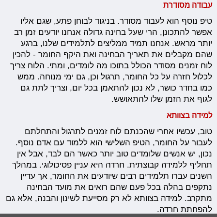
עבודה מסודרת
טיפ נוסף הוא לעבוד מסודר. בניגוד לבוחן פתע, שגם אליו
אפשר להתכונן, הרי שעל בחינה גדולה אנחנו יודעים זמן רב
יותר מראש. אנחנו תמיד ממליצים לתלמידים שלנו, ברגע
שהם מקבלים את תאריך הבחינה ואת היקף החומר - להכין
לוח זמנים מסודר הכולל בתוכו מה לומדים, ומתי. הלוח צריך
לכלול חזרה על כל החומר, תרגול וכן, גם ימי מנוחה. ממש
כמו בחדר כושר, לא נכון להתאמן בכל יום, וצריך לתת גם
לגוף את הזמן שלו להתאושש.
למידה בצוותא
טוב, עכשיו אחרי שהכנתם לוח זמנים לתרגול והתחלתם
לעבור על החומר, הטיפ השלישי הוא ללמוד עם אדם נוסף.
נכון, יש אנשים שלומדים טוב יותר כאשר הם לבד, אבל אין
תחליף ללמידה קבוצתית. חרדה היא עניין פסיכולוגי. במהלך
השנים עברו תלמידים רבים שיודעים את החומר, אך עדיין
נתקפים בהלה בכל פעם שהם רואים את מועד הבחינה
מתקרב. למידה בצוותא לא רק מסייעת לשינון והבנה, אלא גם
להפחתת חרדה.